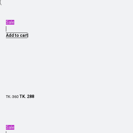
Sale
Add to cart
TK.
288
TK.
360
Sale