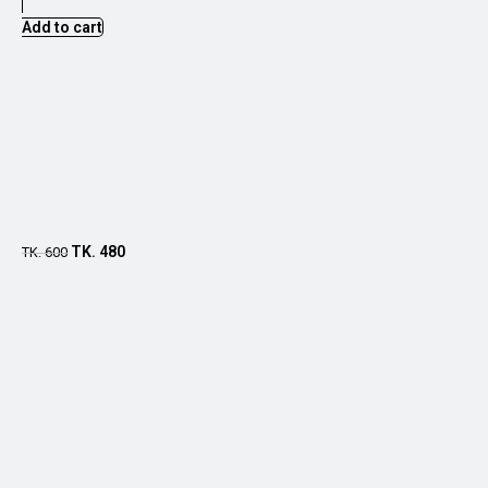
Add to cart
TK.
480
TK.
600