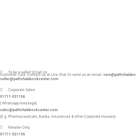
To be a seller! Email Us
Customer Care: Contact us at Live Chat Or send us an email:
care@pathshalabo
seller@pathshalabookcenter.com
Corporate Sales:
01711-021156
( Whatsapp messege)
sales@pathshalabookcenter.com
(E.g. Pharmaceuticals, Banks, Insurances & other Corporate Houses)
Retailer Only:
01711-021156