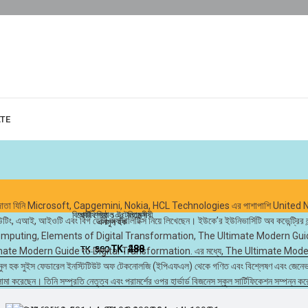
ATE
াপনা পরামর্শদাতা যিনি Microsoft, Capgemini, Nokia, HCL Technologies এর পাশাপাশি 
বিশ্বের শ্রেষ্ঠ ১০০ মহামনীষী
আর্টিফিশিয়াল ইন্টেলিজেন্স
উটিং, এআই, আইওটি এবং বিগ ডেটা অ্যানালিটিক্স নিয়ে লিখেছেন। ইউকে’র ইউনিভার্সিটি অব কভেন্ট্রি
এনামুল হক
এনামুল হক
Cloud Computing, Elements of Digital Transformation, The Ultimate Modern 
TK.
TK.
288
480
TK.
TK.
360
600
ate Modern Guide to Digital Transformation. এর মধ্যে, The Ultimate Mode
ল হক সুইস ফেডারেল ইনস্টিটিউট অফ টেকনোলজি (ইপিএফএল) থেকে গণিত এবং বিশ্লেষণ এবং জেনেভা বিশ্ব
্লোমা করেছেন। তিনি সম্প্রতি নেতৃত্ব এবং পরামর্শের ওপর হার্ভার্ড বিজনেস স্কুল সার্টিফিকেশন সম্পন্ন 