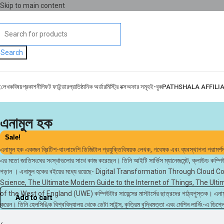
Skip to main content
Search
ই
লেখক
বিষয়
প্রকাশনী
গিফট ফাইন্ডার
প্রাতিষ্ঠানিক অর্ডার
মিস্ট্রি বক্স
অফার সমূহ
ই-বুক
PATHSHALA AFFILI
এনামুল হক
Sale!
Sale!
এনামুল হক একজন ব্রিটিশ-বাংলাদেশি ডিজিটাল প্রযুক্তিবিষয়ক লেখক, গবেষক এবং ব্যবস্থ
এর মতো জাতিসংঘের সংস্থাগুলোর সাথে কাজ করেছেন। তিনি আইটি সার্ভিস ম্যানেজমেন্ট, ক্লাউড কম্পি
পড়ান । এনামুল হকের বইয়ের মধ্যে রয়েছে- Digital Transformation Through 
Science, The Ultimate Modern Guide to the Internet of Things, The Ultim
of the West of England (UWE) কম্পিউটার সায়েন্সের মাস্টার্সের ছাত্রদের পাঠ্যপুস্তক। এনামু
Add to cart
Add to cart
করেন। তিনি হেলসিঙ্কি বিশ্ববিদ্যালয় থেকে ডেটা সাইন্স, কৃত্রিম বুদ্ধিমত্তা এবং মেশিন লার্নিং-এ ডিপ