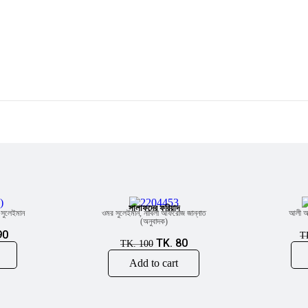
হুমায়ূন আহমেদ
Gazi Yar Mohammed
M Murshed Haidar
Sale!
Sale
সালাফদের ফরিয়াদ
সুলেইমান
ওমর সুলেইমান
,
নাবিলা আফরোজ জান্নাত
আলী আ
(অনুবাদক)
90
T
TK.
80
TK.
100
Add to cart