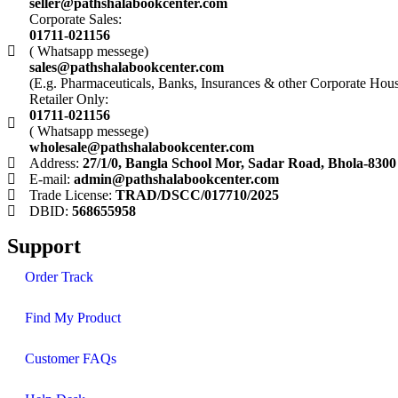
seller@pathshalabookcenter.com
Corporate Sales:
01711-021156
( Whatsapp messege)
sales@pathshalabookcenter.com
(E.g. Pharmaceuticals, Banks, Insurances & other Corporate Hou
Retailer Only:
01711-021156
( Whatsapp messege)
wholesale@pathshalabookcenter.com
Address:
27/1/0, Bangla School Mor, Sadar Road, Bhola-8300
E-mail:
admin@pathshalabookcenter.com
Trade License:
TRAD/DSCC/017710/2025
DBID:
568655958
Support
Order Track
Find My Product
Customer FAQs