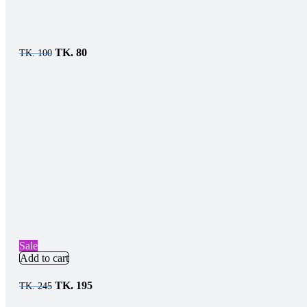
TK.
80
TK.
100
Sale
Add to cart
TK.
195
TK.
245