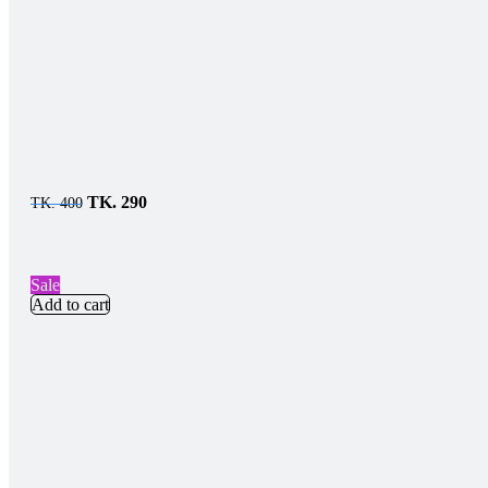
TK.
290
TK.
400
Sale
Add to cart