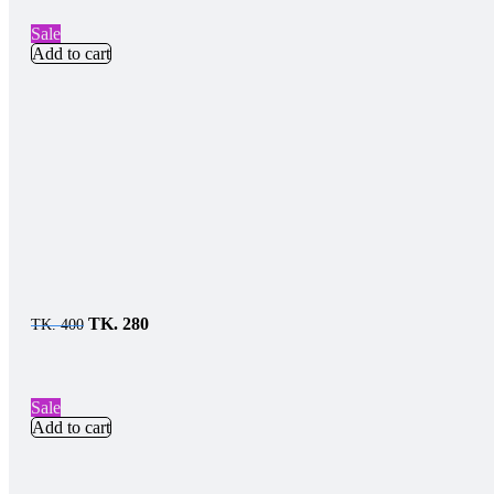
Sale
Add to cart
TK.
280
TK.
400
Sale
Add to cart