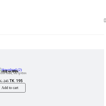
Anupam Debashis Roy
মানজুর ছফা (সম্পাদক)
রাতুল খান
!
স্টোরি অব বিগিনিং
হমাদ মাবরুর
,
ওমর সুলেইমান
TK.
195
K.
245
Add to cart