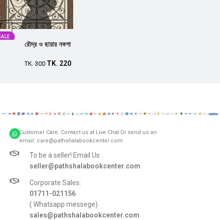
SALE
রৌদ্র ও ছায়ার নকশা
TK.
220
TK.
300
Customer Care: Contact us at Live Chat Or send us an
email: care@pathshalabookcenter.com
To be a seller! Email Us
seller@pathshalabookcenter.com
Corporate Sales:
01711-021156
( Whatsapp messege)
sales@pathshalabookcenter.com