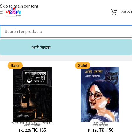
Skip to main content
SIGN 
ওয়াসি আহমেদ
Sale!
Sale!
আখতারুজ্জামান একটু চা খেতে চান
একা দোকা
ওয়াসি আহমেদ
ওয়াসি আহমেদ
TK.
165
TK.
150
TK.
225
TK.
180