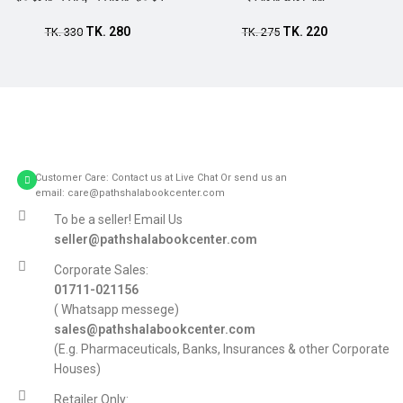
TK.
280
TK.
220
TK.
330
TK.
275
Customer Care: Contact us at Live Chat Or send us an
email: care@pathshalabookcenter.com
To be a seller! Email Us
seller@pathshalabookcenter.com
Corporate Sales:
01711-021156
( Whatsapp messege)
sales@pathshalabookcenter.com
(E.g. Pharmaceuticals, Banks, Insurances & other Corporate
Houses)
Retailer Only: