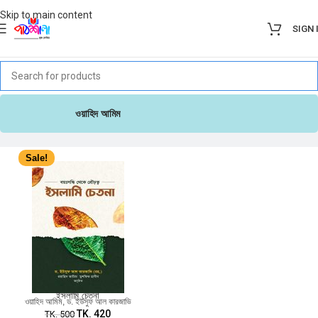
Skip to main content
SIGN 
ওয়াহিদ আমিম
Sale!
ইসলামি চেতনা
ওয়াহিদ আমিম
,
ড. ইউসুফ আল কারজাভি
TK.
420
TK.
500