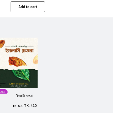
Add to cart
SALE
ইসলামি চেতনা
TK.
420
TK.
500