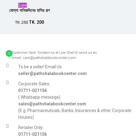
Sale
মোল্লা নাসিরুদ্দিনের হাসির গল্প
TK.
200
Add to cart
TK.
250
Customer Care: Contact us at Live Chat Or send us an
email: care@pathshalabookcenter.com
To be a seller! Email Us
seller@pathshalabookcenter.com
Corporate Sales:
01711-021156
( Whatsapp messege)
sales@pathshalabookcenter.com
(E.g. Pharmaceuticals, Banks, Insurances & other Corporate
Houses)
Retailer Only:
01711-021156