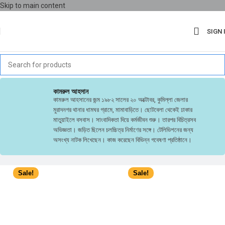
Skip to main content
SIGN 
কামরুল আহসান
কামরুল আহসানের জন্ম ১৯৮২ সালের ২০ অক্টোবর, কুমিল্লা জেলার
মুরাদনগর থানার ধামঘর গ্রামে, মামাবাড়িতে। ছোটবেলা থেকেই ঢাকার
মাতুয়াইলে বসবাস। সাংবাদিকতা দিয়ে কর্মজীবন শুরু। তারপর বিচিত্রসব
অভিজ্ঞতা। জড়িত ছিলেন চলচ্চিত্র নির্মাণের সঙ্গে। টেলিভিশনের জন্য
অসংখ্য নাটক লিখেছেন। কাজ করেছেন বিভিন্ন গবেষণা প্রতিষ্ঠানে।
‘আদর্শ’ থেকে প্রকাশিত হয়েছে তার উপন্যাস ‘মহাজীবন’ (২০২২) এবং
অনূদিত গ্রন্থ ‘মাই স্টোরি’ (মেরিলিন মনরোর আত্মজীবনী, ২০২৩)।
Sale!
Sale!