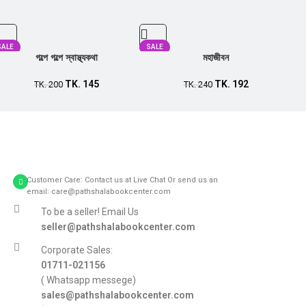
SALE
SALE
গল্পে গল্পে স্বাস্থ্যকথা
মহাজীবন
TK.
145
TK.
192
TK.
200
TK.
240
Customer Care: Contact us at Live Chat Or send us an
email: care@pathshalabookcenter.com
To be a seller! Email Us
seller@pathshalabookcenter.com
Corporate Sales:
01711-021156
( Whatsapp messege)
sales@pathshalabookcenter.com