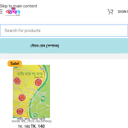
Skip to main content
SIGN 
গৌতম ঘোষ (সম্পাদক)
Sale!
মাটির কাছে স্বপ্ন আছে
আসলাম সানী
,
গৌতম ঘোষ (সম্পাদক)
TK.
140
TK.
180