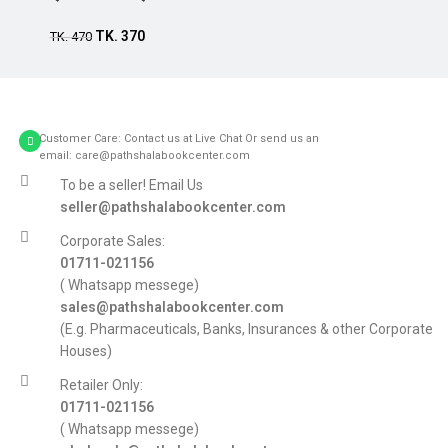
Add to cart
TK.
370
TK.
470
Customer Care: Contact us at Live Chat Or send us an
email: care@pathshalabookcenter.com
To be a seller! Email Us
seller@pathshalabookcenter.com
Corporate Sales:
01711-021156
( Whatsapp messege)
sales@pathshalabookcenter.com
(E.g. Pharmaceuticals, Banks, Insurances & other Corporate
Houses)
Retailer Only:
01711-021156
( Whatsapp messege)