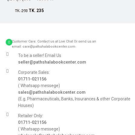
TK.
235
Add to cart
TK.
293
Customer Care: Contact us at Live Chat Or send us an
email: care@pathshalabookcenter.com
To be a seller! Email Us
seller@pathshalabookcenter.com
Corporate Sales:
01711-021156
( Whatsapp messege)
sales@pathshalabookcenter.com
(E.g. Pharmaceuticals, Banks, Insurances & other Corporate
Houses)
Retailer Only:
01711-021156
( Whatsapp messege)