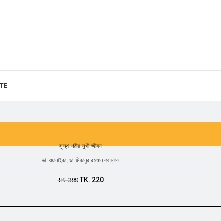
ATE
সুস্থ শরীর সুখী জীবন
ডা. ওয়ানাইজা
,
ডা. মিজানুর রহমান কল্লোল
TK.
220
TK.
300