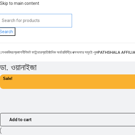
Skip to main content
Search
ই
লেখক
বিষয়
প্রকাশনী
গিফট ফাইন্ডার
প্রাতিষ্ঠানিক অর্ডার
মিস্ট্রি বক্স
অফার সমূহ
ই-বুক
PATHSHALA AFFILI
ডা. ওয়ানাইজা
Sale!
Add to cart