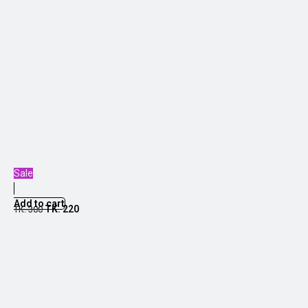
Sale
Add to cart
TK.
220
TK.
300