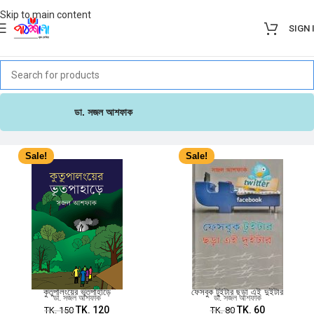
Skip to main content
SIGN 
ডা. সজল আশফাক
Sale!
Sale!
কুতুপালংয়ের ভূতপাহাড়ে
ফেসবুক টুইটার ছড়া এই দুইটার
ডা. সজল আশফাক
ডা. সজল আশফাক
TK.
120
TK.
60
TK.
150
TK.
80