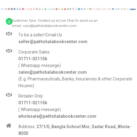
Customer Care: Contact us at Live Chat Or send us an
email: care@pathshalabookcenter.com
To be a seller! Email Us
seller@pathshalabookcenter.com
Corporate Sales:
01711-021156
( Whatsapp messege)
sales@pathshalabookcenter.com
(E.g. Pharmaceuticals, Banks, Insurances & other Corporate
Houses)
Retailer Only:
01711-021156
( Whatsapp messege)
wholesale@pathshalabookcenter.com
Address:
27/1/0, Bangla School Mor, Sadar Road, Bhola-
8300