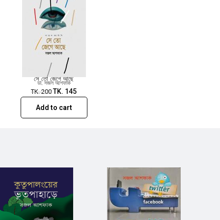
সে তো জেগে আছে
ডা. সজল আশফাক
TK.
145
TK.
200
Add to cart