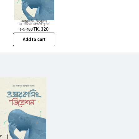
ওভারকামিং ডিপ্রেশন
ডা. সাঈদুল আশরাফ কুশল
TK.
320
TK.
400
Add to cart