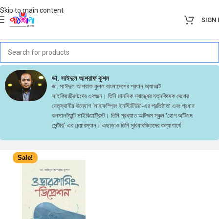
Skip to main content
SIGN 
ডা. সাঈদুল আশরাফ কুশল
ডা. সাঈদুল আশরাফ কুশল বাংলাদেশের প্রধান অ্যাডাল্ট
সাইকিয়াট্রিস্টদের একজন। তিনি মানসিক স্বাস্থ্যের যত্নবিষয়ক দেশের
নেতৃস্থানীয় উদ্যোগ ‘লাইফস্প্রিং ইনস্টিটিউট’-এর প্রতিষ্ঠাতা এবং প্রধান
কনসালট্যান্ট সাইকিয়াট্রিস্ট। তিনি প্রখ্যাত অটিজম স্কুল ‘হোপ অটিজম
সেন্টার’-এর চেয়ারম্যান। এছাড়াও তিনি সুবিধাবঞ্চিতদের কল্যাণার্থে
প্রতিষ্ঠিত ‘লাইফস্প্রিং ফাউন্ডেশন’-এর সাধারণ সম্পাদক। তিনি
অসাধারণ বাবা-মায়ের সন্তান, একজন চমৎকার স্ত্রীর জীবনসঙ্গী এবং
ফুটফুটে তিনটি সন্তানের বাবা।
Sale!