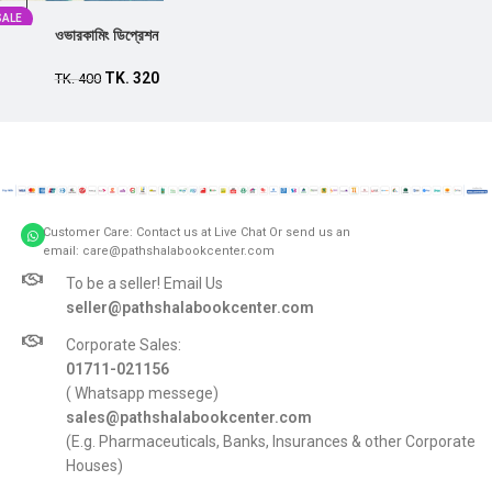
SALE
ওভারকামিং ডিপ্রেশন
TK.
320
TK.
400
Customer Care: Contact us at Live Chat Or send us an
email: care@pathshalabookcenter.com
To be a seller! Email Us
seller@pathshalabookcenter.com
Corporate Sales:
01711-021156
( Whatsapp messege)
sales@pathshalabookcenter.com
(E.g. Pharmaceuticals, Banks, Insurances & other Corporate
Houses)