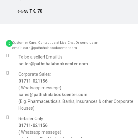
Add to cart
TK.
70
TK.
80
Customer Care: Contact us at Live Chat Or send us an
email: care@pathshalabookcenter.com
To be a seller! Email Us
seller@pathshalabookcenter.com
Corporate Sales:
01711-021156
( Whatsapp messege)
sales@pathshalabookcenter.com
(E.g. Pharmaceuticals, Banks, Insurances & other Corporate
Houses)
Retailer Only:
01711-021156
( Whatsapp messege)