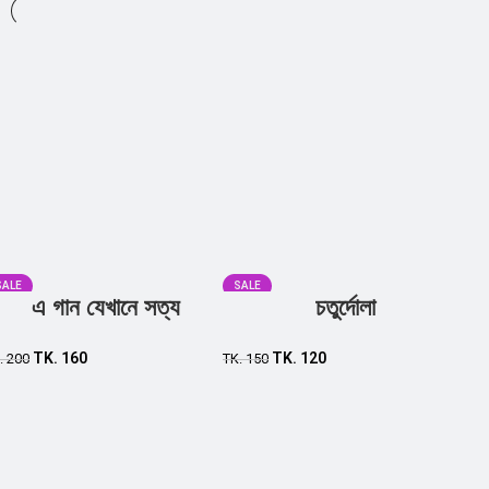
SALE
SALE
এ গান যেখানে সত্য
চতুর্দোলা
Add to cart
Add to cart
TK.
160
TK.
120
.
200
TK.
150