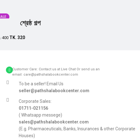
SALE
শ্রেষ্ঠ গল্প
Add to cart
TK.
320
.
400
Customer Care: Contact us at Live Chat Or send us an
email: care@pathshalabookcenter.com
To be a seller! Email Us
seller@pathshalabookcenter.com
Corporate Sales:
01711-021156
( Whatsapp messege)
sales@pathshalabookcenter.com
(E.g. Pharmaceuticals, Banks, Insurances & other Corporate
Houses)