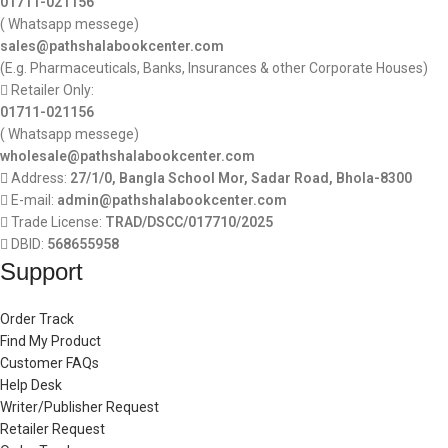
01711-021156
( Whatsapp messege)
sales@pathshalabookcenter.com
(E.g. Pharmaceuticals, Banks, Insurances & other Corporate Houses)
Retailer Only:
01711-021156
( Whatsapp messege)
wholesale@pathshalabookcenter.com
Address:
27/1/0, Bangla School Mor, Sadar Road, Bhola-8300
E-mail:
admin@pathshalabookcenter.com
Trade License:
TRAD/DSCC/017710/2025
DBID:
568655958
Support
Order Track
Find My Product
Customer FAQs
Help Desk
Writer/Publisher Request
Retailer Request