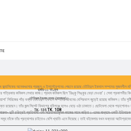
ATE
সেসব ক্ল্যাসিকের অনেকগুলোর প্রচ্ছদ ও ইলাস্ট্রেশনের পেছনে রয়েছে তৌহিদুল ইকবাল সম্পদের সৃজনশীল
দুর্জয়-১১ তাণ্ডব
ত্রিকায় কমিকস লেখার কাজ। প্রথম কমিকস ছিল ‘রিঙ্কু পিঙ্কুর বেড়া দেওয়া’। সেবা প্রকাশনীর কিশো
তৌহিদুল ইকবাল সম্পদ (সম্পাদক)
’ সিরিজের পাঁড় ভক্ত তৌহিদুল ইকবাল সম্পদের জীবনের বেশিরভাগ জুড়েই রয়েছে কমিকস। তাঁর সৃষ্টিতে
যুক্ত রয়েছেন। তাঁর জন্ম সিলেট বিভাগের হবিগঞ্জে হলেও বেড়ে ওঠা ঢাকাতে। ছোটবেলা থেকে পড়াশোনাও
TK.
108
TK.
135
ও মারুফ- দুটি চরিত্রই প্রতিবাদী এবং সচেতনতামূলক কাজের সাথে জড়িত। এদের মাধ্যমে একটি ইতিবাচক ব
বই সমূহ তাঁকে তাঁর প্রত্যাশার চাইতেও বেশি খ্যাতি এনে দিয়েছে। তাই বইমেলায় যখন ভক্তরা অটোগ্রা