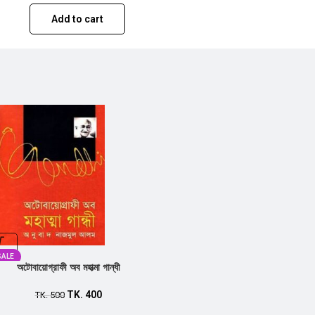
Add to cart
SALE
অটোবায়োগ্রাফী অব মহাত্মা গান্ধী
TK.
400
TK.
500