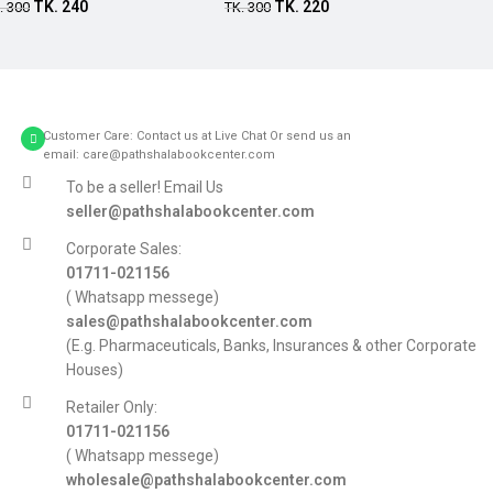
TK.
240
TK.
220
.
300
TK.
300
Customer Care: Contact us at Live Chat Or send us an
email: care@pathshalabookcenter.com
To be a seller! Email Us
seller@pathshalabookcenter.com
Corporate Sales:
01711-021156
( Whatsapp messege)
sales@pathshalabookcenter.com
(E.g. Pharmaceuticals, Banks, Insurances & other Corporate
Houses)
Retailer Only:
01711-021156
( Whatsapp messege)
wholesale@pathshalabookcenter.com