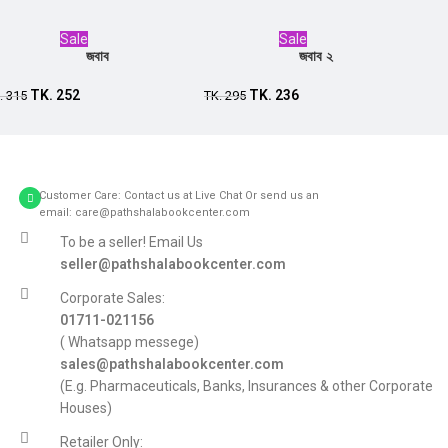
Sale
Sale
জবাব
জবাব ২
Add to cart
Add to cart
TK.
252
TK.
236
.
315
TK.
295
Customer Care: Contact us at Live Chat Or send us an
email: care@pathshalabookcenter.com
To be a seller! Email Us
seller@pathshalabookcenter.com
Corporate Sales:
01711-021156
( Whatsapp messege)
sales@pathshalabookcenter.com
(E.g. Pharmaceuticals, Banks, Insurances & other Corporate
Houses)
Retailer Only: