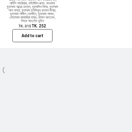
নাফিস শাহরিয়ার
,
মহিউদ্দিন রূপম
,
মাওলানা
মুহাম্মাদ আব্দুর রহমান
,
মুরসালিন নিলয়
,
মুহাম্মাদ
আল বান্না
,
মুহাম্মাদ মুশফিকুর রহমান মিনার
,
মুহাম্মাদ শাকিল হোসাইন
,
মুহাম্মাদ সাদাত
,
মোহাম্মাদ জাকারিয়া মাসুদ
,
রাফান আহমেদ
,
শিহাব আহমেদ তুহিন
TK.
252
TK.
315
Add to cart