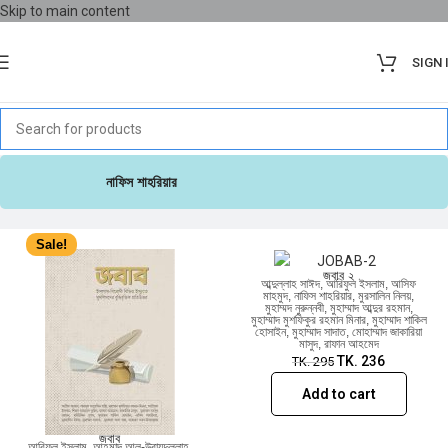
Skip to main content
SIGN 
Sale!
নাফিস শাহরিয়ার
Sale!
জবাব ২
আব্দুল্লাহ সাঈদ
,
আরিফুল ইসলাম
,
আসিফ
মাহমুদ
,
নাফিস শাহরিয়ার
,
মুরসালিন নিলয়
,
মুহাম্মদ নুরুন্নবী
,
মুহাম্মাদ আব্দুর রহমান
,
মুহাম্মাদ মুশফিকুর রহমান মিনার
,
মুহাম্মাদ শাকিল
হোসাইন
,
মুহাম্মাদ সাদাত
,
মোহাম্মাদ জাকারিয়া
মাসুদ
,
রাফান আহমেদ
TK.
236
TK.
295
Add to cart
জবাব
আরিফুল ইসলাম
,
আহমাদ আল-উবায়দুল্লাহ
,