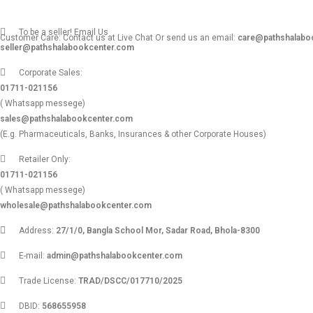
To be a seller! Email Us
Customer Care: Contact us at Live Chat Or send us an email:
care@pathshalabo
seller@pathshalabookcenter.com
Corporate Sales:
01711-021156
( Whatsapp messege)
sales@pathshalabookcenter.com
(E.g. Pharmaceuticals, Banks, Insurances & other Corporate Houses)
Retailer Only:
01711-021156
( Whatsapp messege)
wholesale@pathshalabookcenter.com
Address:
27/1/0, Bangla School Mor, Sadar Road, Bhola-8300
E-mail:
admin@pathshalabookcenter.com
Trade License:
TRAD/DSCC/017710/2025
DBID:
568655958