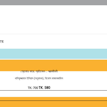
ATE
গ্রেকোর কাছে প্রতিবেদন : আত্মজীবনী
খালিকুজ্জামান ইলিয়াস (অনুবাদক)
,
নিকোস কাজানজাকিস
TK.
580
TK.
700