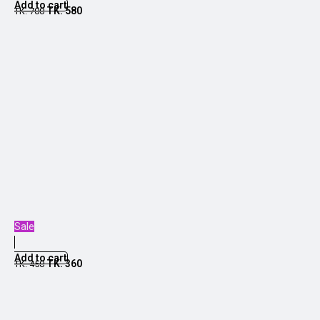
Add to cart
TK.
580
TK.
700
Sale
Add to cart
TK.
360
TK.
450