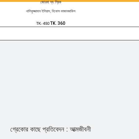
জোরবা দ্য গ্রিক
খালিকুজ্জামান ইলিয়াস
,
নিকোস কাজানজাকিস
TK.
360
TK.
450
গ্রেকোর কাছে প্রতিবেদন : আত্মজীবনী