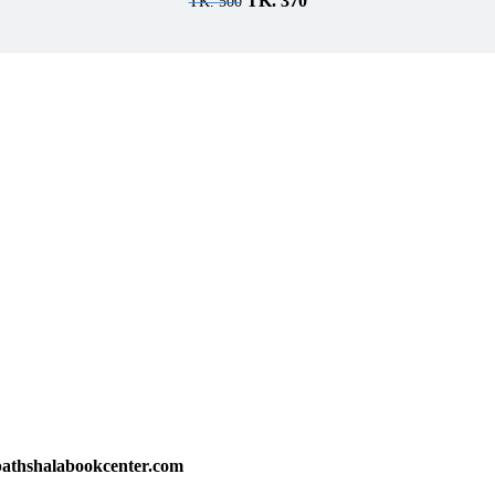
TK.
370
TK.
500
athshalabookcenter.com