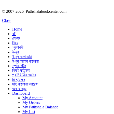
© 2007-2026 Pathshalabookcenter.com
Close
Home
বই
লেখক
বিষয়
প্রকাশনী
ই-বুক
ই-বুক একাডেমি
ই-বুক আমার পাঠশালা
সুপার ‍স্টোর
গিফট ফাইন্ডার
প্রাতিষ্ঠানিক অর্ডার
মিস্ট্রি বক্স
মাই পাঠশালা ব্যালেন্স
অফার সমূহ
Dashboard
My Account
My Orders
My Pathshala Balance
My List