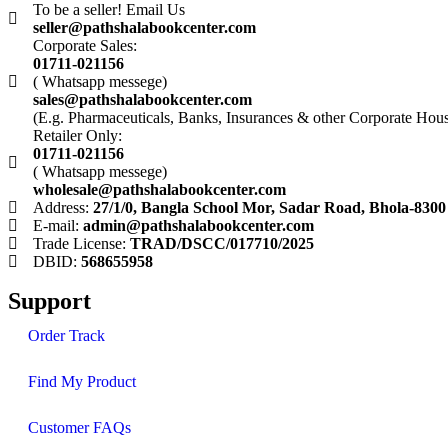
To be a seller! Email Us
seller@pathshalabookcenter.com
Corporate Sales:
01711-021156
( Whatsapp messege)
sales@pathshalabookcenter.com
(E.g. Pharmaceuticals, Banks, Insurances & other Corporate Hou
Retailer Only:
01711-021156
( Whatsapp messege)
wholesale@pathshalabookcenter.com
Address:
27/1/0, Bangla School Mor, Sadar Road, Bhola-8300
E-mail:
admin@pathshalabookcenter.com
Trade License:
TRAD/DSCC/017710/2025
DBID:
568655958
Support
Order Track
Find My Product
Customer FAQs