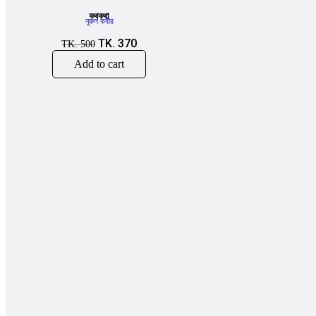
কথকথা
নূরুল কবীর
TK.
370
TK.
500
Add to cart
Sale