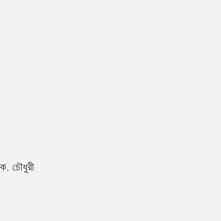
কে. চৌধুরী