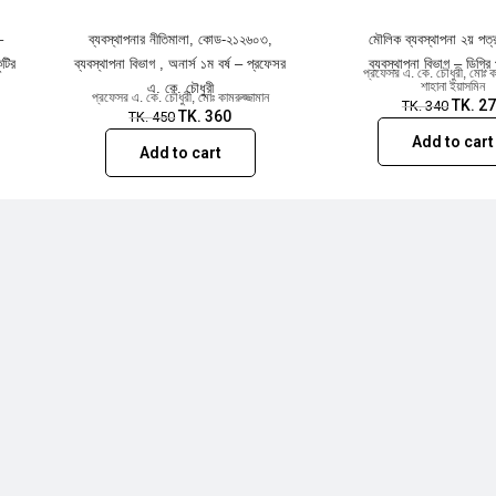
–
ব্যবস্থাপনার নীতিমালা, কোড-২১২৬০৩,
মৌলিক ব্যবস্থাপনা ২য় পত্
টির
ব্যবস্থাপনা বিভাগ , অনার্স ১ম বর্ষ – প্রফেসর
ব্যবস্থাপনা বিভাগ – ডিগ্রি 
প্রফেসর এ. কে. চৌধুরী
,
মোঃ কা
শাহানা ইয়াসমিন
এ. কে. চৌধুরী
প্রফেসর এ. কে. চৌধুরী
,
মোঃ কামরুজ্জামান
TK.
27
TK.
340
TK.
360
TK.
450
Add to cart
Add to cart