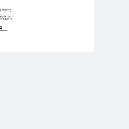
র পাঠ্যবই
প্রথম বর্ষ
মরুজ্জামান
,
2