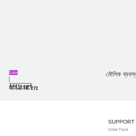
Sale
মৌলিক ব্যবস্থ
Add to cart
TK.
272
TK.
340
SUPPORT
Order Track