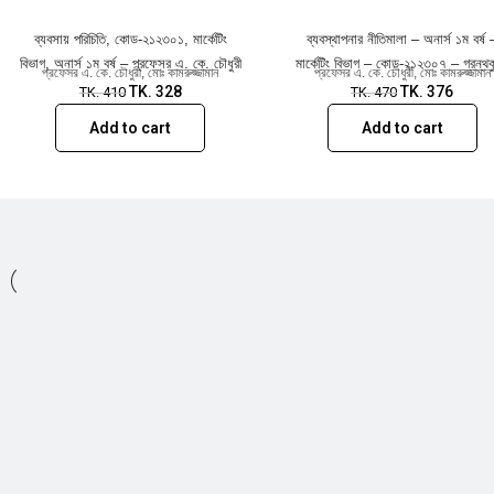
ব্যবসায় পরিচিতি, কোড-২১২৩০১, মার্কেটিং
ব্যবস্থাপনার নীতিমালা – অনার্স ১ম বর্ষ 
বিভাগ, অনার্স ১ম বর্ষ – প্রফেসর এ. কে. চৌধুরী
মার্কেটিং বিভাগ – কোড-২১২৩০৭ – গ্রন্থকু
প্রফেসর এ. কে. চৌধুরী
,
মোঃ কামরুজ্জামান
প্রফেসর এ. কে. চৌধুরী
,
মোঃ কামরুজ্জামান
TK.
328
TK.
376
TK.
410
TK.
470
Add to cart
Add to cart