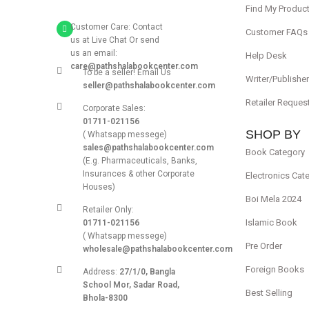
Find My Produc
Customer Care: Contact
Customer FAQs
us at Live Chat Or send
us an email:
Help Desk
care@pathshalabookcenter.com
To be a seller! Email Us
Writer/Publishe
seller@pathshalabookcenter.com
Retailer Reques
Corporate Sales:
01711-021156
SHOP BY
( Whatsapp messege)
sales@pathshalabookcenter.com
Book Category
(E.g. Pharmaceuticals, Banks,
Insurances & other Corporate
Electronics Cat
Houses)
Boi Mela 2024
Retailer Only:
Islamic Book
01711-021156
( Whatsapp messege)
Pre Order
wholesale@pathshalabookcenter.com
Foreign Books
Address:
27/1/0, Bangla
School Mor, Sadar Road,
Best Selling
Bhola-8300