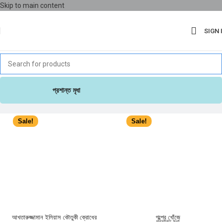
Skip to main content
SIGN 
প্রশান্ত মৃধা
Sale!
Sale!
আখতারুজ্জামান ইলিয়াস কৌতুকী ক্রোধের
গল্পের খোঁজে
প্রশান্ত মৃধা