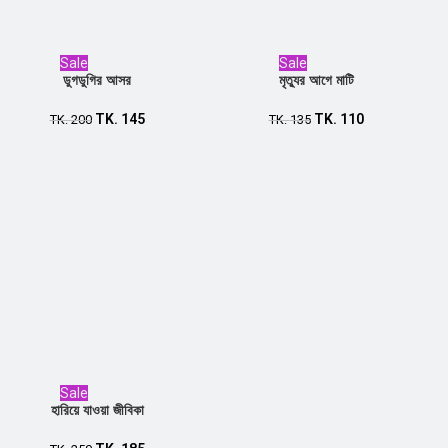
Sale
Sale
ডুগডুগির আসর
মৃত্যুর আগে মাটি
TK.
145
TK.
110
Add to cart
TK.
200
Add to cart
TK.
135
Sale
হারিয়ে যাওয়া জীবিকা