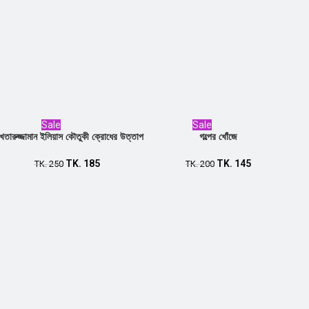
Sale
Sale
তারুজ্জামান ইলিয়াস কৌতুকী ক্রোধের উত্তাপ
গল্পের খোঁজে
TK.
185
TK.
145
Add to cart
TK.
250
Add to cart
TK.
200