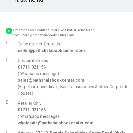
TK.
185
Add to cart
TK.
250
Customer Care: Contact us at Live Chat Or send us an
email: care@pathshalabookcenter.com
To be a seller! Email Us
seller@pathshalabookcenter.com
Corporate Sales:
01711-021156
( Whatsapp messege)
sales@pathshalabookcenter.com
(E.g. Pharmaceuticals, Banks, Insurances & other Corporate
Houses)
Retailer Only:
01711-021156
( Whatsapp messege)
wholesale@pathshalabookcenter.com