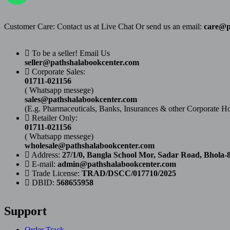
Customer Care: Contact us at Live Chat Or send us an email:
care@p
To be a seller! Email Us
seller@pathshalabookcenter.com
Corporate Sales:
01711-021156
( Whatsapp messege)
sales@pathshalabookcenter.com
(E.g. Pharmaceuticals, Banks, Insurances & other Corporate H
Retailer Only:
01711-021156
( Whatsapp messege)
wholesale@pathshalabookcenter.com
Address:
27/1/0, Bangla School Mor, Sadar Road, Bhola-
E-mail:
admin@pathshalabookcenter.com
Trade License:
TRAD/DSCC/017710/2025
DBID:
568655958
Support
Order Track