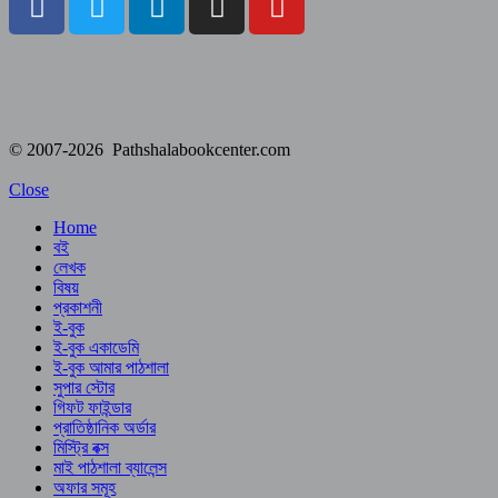
© 2007-2026 Pathshalabookcenter.com
Close
Home
বই
লেখক
বিষয়
প্রকাশনী
ই-বুক
ই-বুক একাডেমি
ই-বুক আমার পাঠশালা
সুপার ‍স্টোর
গিফট ফাইন্ডার
প্রাতিষ্ঠানিক অর্ডার
মিস্ট্রি বক্স
মাই পাঠশালা ব্যালেন্স
অফার সমূহ