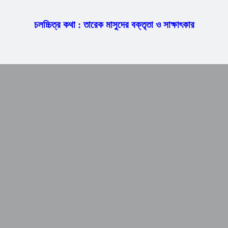
চলচ্চিত্র কথা : তারেক মাসুদের বক্তৃতা ও সাক্ষাৎকার