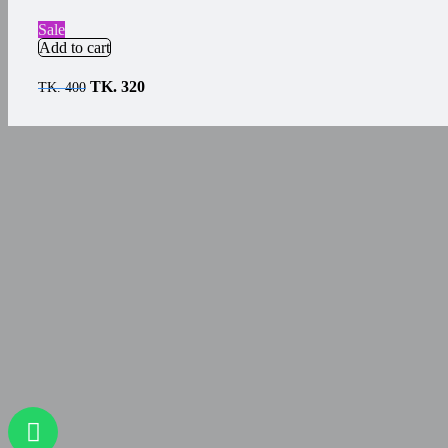
Sale
Add to cart
TK.
320
TK.
400