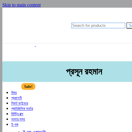
Anupam Debashis Roy
Skip to main content
মানজুর ছফা (সম্পাদক)
রাতুল খান
চমক হাসান
Shishir Bhattacharja
S
আব্দুল হাই মুহাম্মদ সাইফুল্লাহ
আলী আবদুল্লাহ
আহমদ ছফা
হুমায়ূন আহমেদ
Gazi Yar Mohammed
M Murshed Haidar
Anupam Debashis Roy
মানজুর ছফা (সম্পাদক)
প্রসূন রহমান
রাতুল খান
চমক হাসান
Shishir Bhattacharja
Sale!
বিষয়
প্রকাশনী
গিফট ফাইন্ডার
প্রাতিষ্ঠানিক অর্ডার
মিস্ট্রি বক্স
অফার সমূহ
ই-বুক