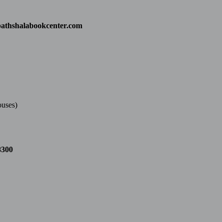
athshalabookcenter.com
ouses)
8300