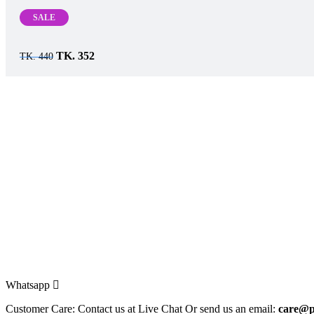
SALE
Original
Current
TK.
352
TK.
440
price
price
was:
is:
TK.
TK.
440.
352.
Whatsapp
Customer Care: Contact us at Live Chat Or send us an email:
care@p