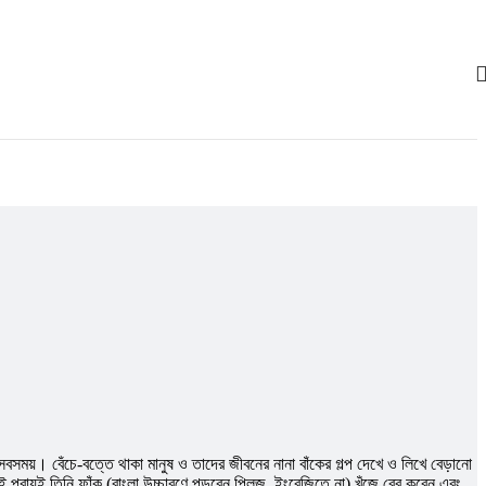
য়। বেঁচে-বত্তে থাকা মানুষ ও তাদের জীবনের নানা বাঁকের গল্প দেখে ও লিখে বেড়ানো
প্রায়ই তিনি ফাঁক (বাংলা উচ্চারণে পড়বেন প্লিজ, ইংরেজিতে না) খুঁজে বের করেন এবং