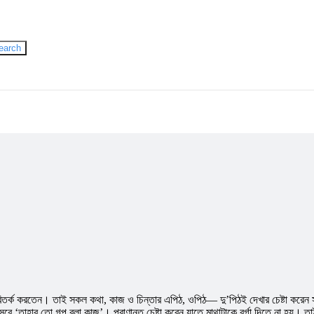
earch
তর্ক করতেন। তাই সকল কথা, কাজ ও চিন্তার এপিঠ, ওপিঠ— দু’পিঠই দেখার চেষ্টা করেন সবসম
‘তাহার তো গল্প বলা কাজ’। প্রাণান্ত চেষ্টা করেন যাতে মাথাটাকে বর্গা দিতে না হয়। তাই 