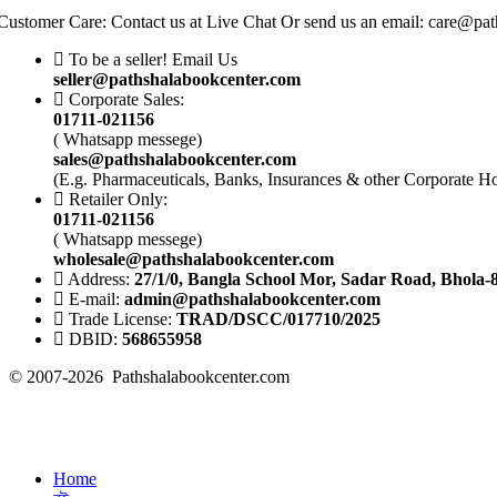
Customer Care: Contact us at Live Chat Or send us an email: care@pa
To be a seller! Email Us
seller@pathshalabookcenter.com
Corporate Sales:
01711-021156
( Whatsapp messege)
sales@pathshalabookcenter.com
(E.g. Pharmaceuticals, Banks, Insurances & other Corporate H
Retailer Only:
01711-021156
( Whatsapp messege)
wholesale@pathshalabookcenter.com
Address:
27/1/0, Bangla School Mor, Sadar Road, Bhola-
E-mail:
admin@pathshalabookcenter.com
Trade License:
TRAD/DSCC/017710/2025
DBID:
568655958
© 2007-2026 Pathshalabookcenter.com
Home