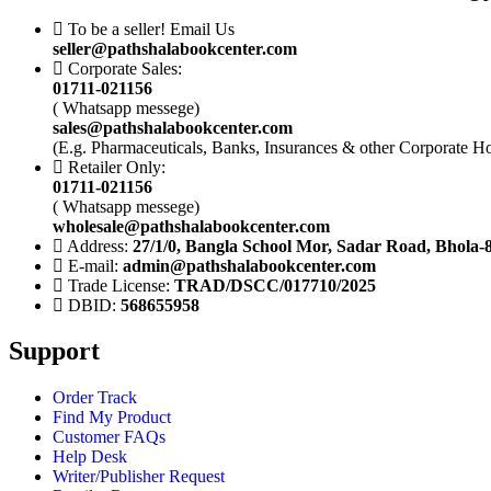
To be a seller! Email Us
seller@pathshalabookcenter.com
Corporate Sales:
01711-021156
( Whatsapp messege)
sales@pathshalabookcenter.com
(E.g. Pharmaceuticals, Banks, Insurances & other Corporate H
Retailer Only:
01711-021156
( Whatsapp messege)
wholesale@pathshalabookcenter.com
Address:
27/1/0, Bangla School Mor, Sadar Road, Bhola-
E-mail:
admin@pathshalabookcenter.com
Trade License:
TRAD/DSCC/017710/2025
DBID:
568655958
Support
Order Track
Find My Product
Customer FAQs
Help Desk
Writer/Publisher Request