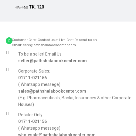
TK.
120
TK.
150
Customer Care: Contact us at Live Chat Or send us an
email: care@pathshalabookcenter.com
To be a seller! Email Us
seller@pathshalabookcenter.com
Corporate Sales:
01711-021156
( Whatsapp messege)
sales@pathshalabookcenter.com
(E.g. Pharmaceuticals, Banks, Insurances & other Corporate
Houses)
Retailer Only:
01711-021156
( Whatsapp messege)
wholesale@pathshalabookcenter.com