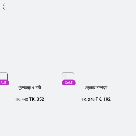
SALE
SALE
পুরুষতন্ত্র ও নারী
প্রেমময় দাম্পত্য
TK.
352
TK.
192
TK.
440
TK.
240