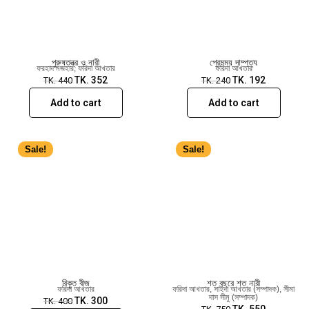
নিয়মিতভাবে মনোবিজ্ঞান বিষয়ক অনুষ্ঠান করে থাকেন ।
পুরুষতন্ত্র ও নারী
প্রেমময় দাম্পত্য
ফরহাদ মজহার
,
ফরিদা আখতার
ফরিদা আখতার
TK.
352
TK.
192
TK.
440
TK.
240
Add to cart
Add to cart
Sale!
Sale!
বিকৃত বীজ
শত বছরে শত নারী
ফরিদা আখতার
ফরিদা আখতার
,
সাইদা আখতার (সম্পাদক)
,
সীমা
দাস সীমু (সম্পাদক)
TK.
300
TK.
400