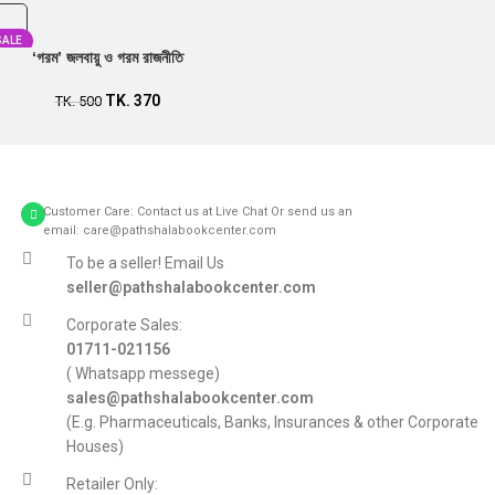
SALE
‘গরম’ জলবায়ু ও গরম রাজনীতি
TK.
370
TK.
500
Customer Care: Contact us at Live Chat Or send us an
email: care@pathshalabookcenter.com
To be a seller! Email Us
seller@pathshalabookcenter.com
Corporate Sales:
01711-021156
( Whatsapp messege)
sales@pathshalabookcenter.com
(E.g. Pharmaceuticals, Banks, Insurances & other Corporate
Houses)
Retailer Only: