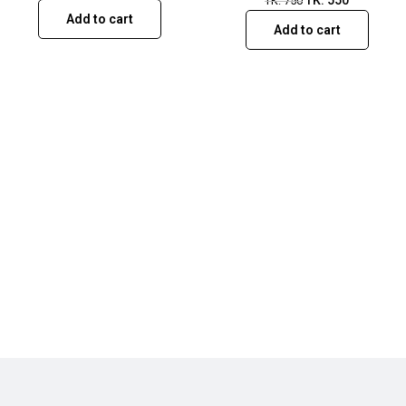
TK.
550
TK.
750
Add to cart
Add to cart