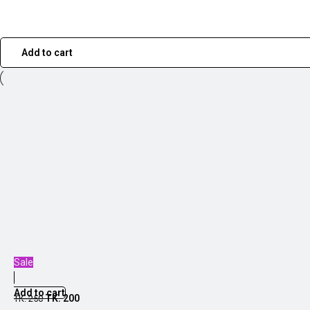
Add to cart
Sale
Add to cart
TK.
200
TK.
250