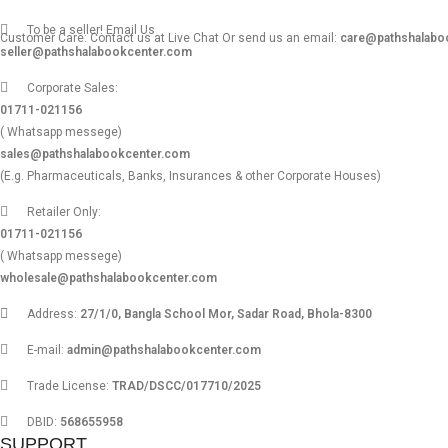
To be a seller! Email Us
Customer Care: Contact us at Live Chat Or send us an email:
care@pathshalabo
seller@pathshalabookcenter.com
Corporate Sales:
01711-021156
( Whatsapp messege)
sales@pathshalabookcenter.com
(E.g. Pharmaceuticals, Banks, Insurances & other Corporate Houses)
Retailer Only:
01711-021156
( Whatsapp messege)
wholesale@pathshalabookcenter.com
Address:
27/1/0, Bangla School Mor, Sadar Road, Bhola-8300
E-mail:
admin@pathshalabookcenter.com
Trade License:
TRAD/DSCC/017710/2025
DBID:
568655958
SUPPORT