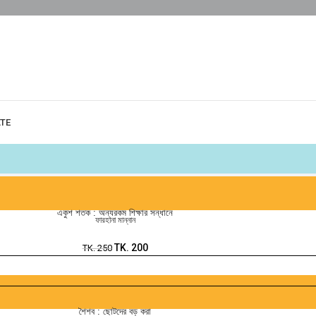
ATE
একুশ শতক : অন্যরকম শিক্ষার সন্ধানে
ফারহানা মান্নান
TK.
200
TK.
250
শৈশব : ছোটদের বড় করা