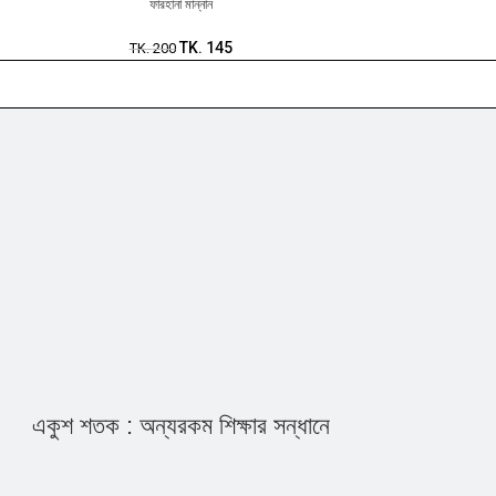
ফারহানা মান্নান
TK.
145
TK.
200
একুশ শতক : অন্যরকম শিক্ষার সন্ধানে