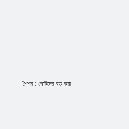
শৈশব : ছোটদের বড় করা