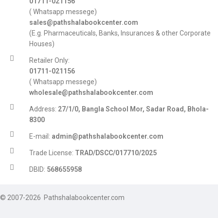
01711-021156
( Whatsapp messege)
sales@pathshalabookcenter.com
(E.g. Pharmaceuticals, Banks, Insurances & other Corporate
Houses)
Retailer Only:
01711-021156
( Whatsapp messege)
wholesale@pathshalabookcenter.com
Address:
27/1/0, Bangla School Mor, Sadar Road, Bhola-
8300
E-mail:
admin@pathshalabookcenter.com
Trade License:
TRAD/DSCC/017710/2025
DBID:
568655958
© 2007-2026 Pathshalabookcenter.com