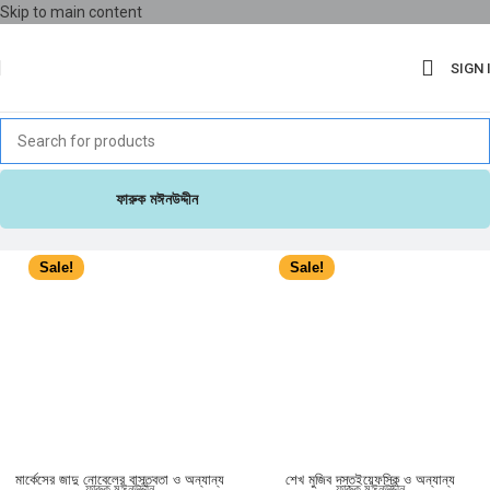
Skip to main content
SIGN 
ফারুক মঈনউদ্দীন
Sale!
Sale!
মার্কেসের জাদু নোবেলের বাস্তবতা ও অন্যান্য
শেখ মুজিব দস্তইয়েফস্কি ও অন্যান্য
ফারুক মঈনউদ্দীন
ফারুক মঈনউদ্দীন