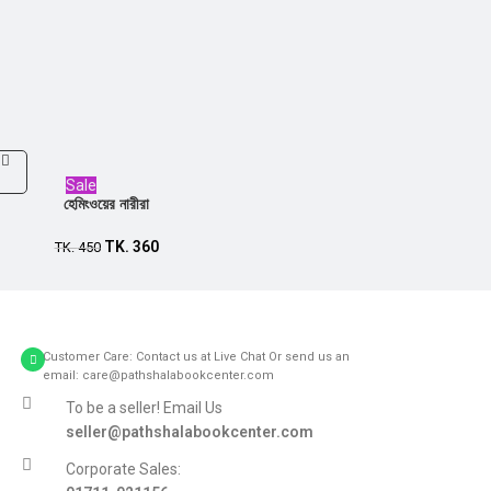
Sale
হেমিংওয়ের নারীরা
TK.
360
TK.
450
Customer Care: Contact us at Live Chat Or send us an
email: care@pathshalabookcenter.com
To be a seller! Email Us
seller@pathshalabookcenter.com
Corporate Sales: