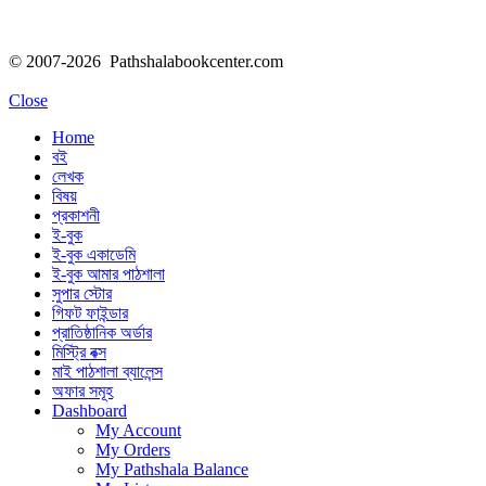
© 2007-2026 Pathshalabookcenter.com
Close
Home
বই
লেখক
বিষয়
প্রকাশনী
ই-বুক
ই-বুক একাডেমি
ই-বুক আমার পাঠশালা
সুপার ‍স্টোর
গিফট ফাইন্ডার
প্রাতিষ্ঠানিক অর্ডার
মিস্ট্রি বক্স
মাই পাঠশালা ব্যালেন্স
অফার সমূহ
Dashboard
My Account
My Orders
My Pathshala Balance