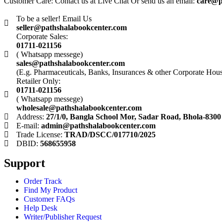
Customer Care: Contact us at Live Chat Or send us an email:
care@p
To be a seller! Email Us
seller@pathshalabookcenter.com
Corporate Sales:
01711-021156
( Whatsapp messege)
sales@pathshalabookcenter.com
(E.g. Pharmaceuticals, Banks, Insurances & other Corporate Hou
Retailer Only:
01711-021156
( Whatsapp messege)
wholesale@pathshalabookcenter.com
Address:
27/1/0, Bangla School Mor, Sadar Road, Bhola-8300
E-mail:
admin@pathshalabookcenter.com
Trade License:
TRAD/DSCC/017710/2025
DBID:
568655958
Support
Order Track
Find My Product
Customer FAQs
Help Desk
Writer/Publisher Request