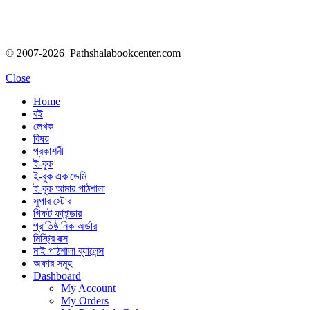
© 2007-2026 Pathshalabookcenter.com
Close
Home
বই
লেখক
বিষয়
প্রকাশনী
ই-বুক
ই-বুক একাডেমি
ই-বুক আমার পাঠশালা
সুপার ‍স্টোর
গিফট ফাইন্ডার
প্রাতিষ্ঠানিক অর্ডার
মিস্ট্রি বক্স
মাই পাঠশালা ব্যালেন্স
অফার সমূহ
Dashboard
My Account
My Orders