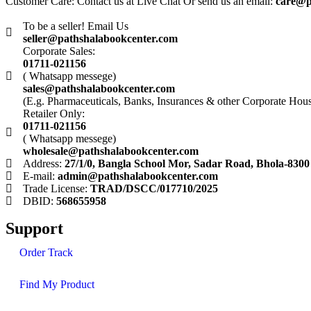
Customer Care: Contact us at Live Chat Or send us an email:
care@p
To be a seller! Email Us
seller@pathshalabookcenter.com
Corporate Sales:
01711-021156
( Whatsapp messege)
sales@pathshalabookcenter.com
(E.g. Pharmaceuticals, Banks, Insurances & other Corporate Hou
Retailer Only:
01711-021156
( Whatsapp messege)
wholesale@pathshalabookcenter.com
Address:
27/1/0, Bangla School Mor, Sadar Road, Bhola-8300
E-mail:
admin@pathshalabookcenter.com
Trade License:
TRAD/DSCC/017710/2025
DBID:
568655958
Support
Order Track
Find My Product