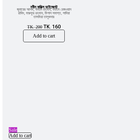
নবীন কমিক্স ডাইজেস্ট
জুবায়ের আলম
,
ফাহাদ রহমান
,
ফাহিম রেজওয়ান
রাবিদ
,
মারুফুর রহমান
,
মিশাল সমাপ্ত
,
সাদিয়া
তাসমিয়া তালুকদার
TK.
160
TK.
200
Add to cart
Sale
Add to cart