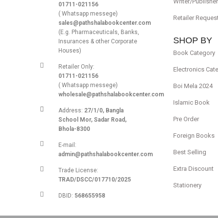
Writer/Publishe
01711-021156
( Whatsapp messege)
Retailer Reques
sales@pathshalabookcenter.com
(E.g. Pharmaceuticals, Banks,
SHOP BY
Insurances & other Corporate
Houses)
Book Category
Retailer Only:
Electronics Cat
01711-021156
( Whatsapp messege)
Boi Mela 2024
wholesale@pathshalabookcenter.com
Islamic Book
Address:
27/1/0, Bangla
Pre Order
School Mor, Sadar Road,
Bhola-8300
Foreign Books
E-mail:
Best Selling
admin@pathshalabookcenter.com
Extra Discount
Trade License:
TRAD/DSCC/017710/2025
Stationery
DBID:
568655958