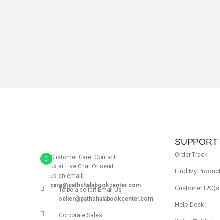
SALE
SUPPORT
Order Track
Customer Care: Contact
us at Live Chat Or send
Find My Produc
us an email:
care@pathshalabookcenter.com
Customer FAQs
To be a seller! Email Us
seller@pathshalabookcenter.com
Help Desk
Corporate Sales: