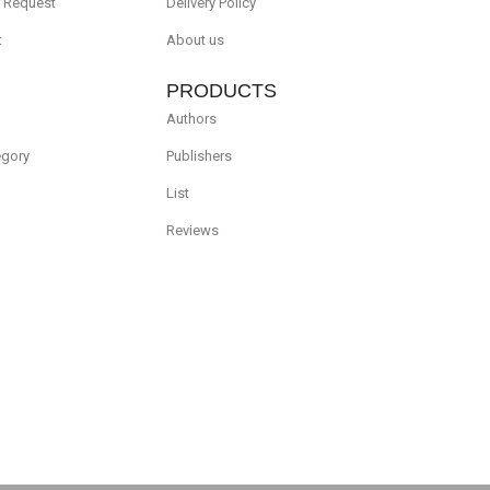
r Request
Delivery Policy
t
About us
PRODUCTS
Authors
egory
Publishers
List
Reviews