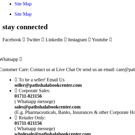
Site Map
Site Map
stay connected
Facebook
Twitter
Linkedin
Instagram
Youtube
Whatsapp
Customer Care: Contact us at Live Chat Or send us an email: care@pa
To be a seller! Email Us
seller@pathshalabookcenter.com
Corporate Sales:
01711-021156
( Whatsapp messege)
sales@pathshalabookcenter.com
(E.g. Pharmaceuticals, Banks, Insurances & other Corporate H
Retailer Only:
01711-021156
( Whatsapp messege)
wholesale@pathshalabookcenter.com