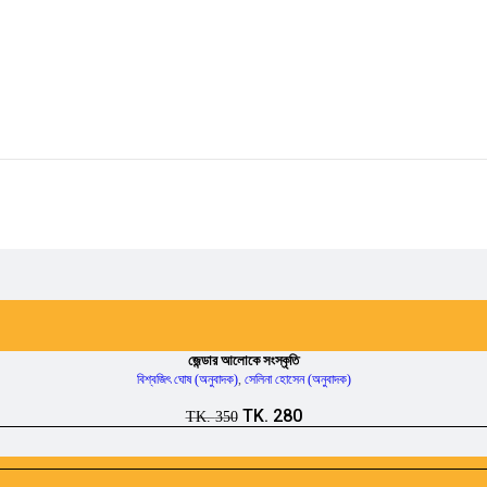
জেন্ডার আলোকে সংস্কৃতি
বিশ্বজিৎ ঘোষ (অনুবাদক)
,
সেলিনা হোসেন (অনুবাদক)
Original
Current
TK.
280
TK.
350
price
price
was:
is:
TK.
TK.