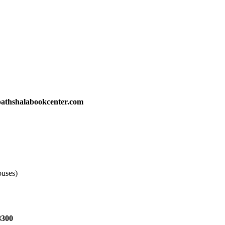
athshalabookcenter.com
ouses)
8300