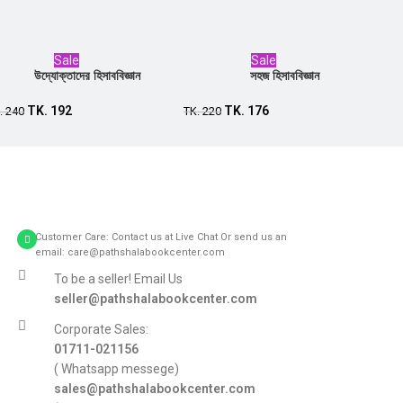
Sale
Sale
উদ্যোক্তাদের হিসাববিজ্ঞান
সহজ হিসাববিজ্ঞান
Add to cart
Add to cart
TK.
192
TK.
176
.
240
TK.
220
Customer Care: Contact us at Live Chat Or send us an
email: care@pathshalabookcenter.com
To be a seller! Email Us
seller@pathshalabookcenter.com
Corporate Sales:
01711-021156
( Whatsapp messege)
sales@pathshalabookcenter.com