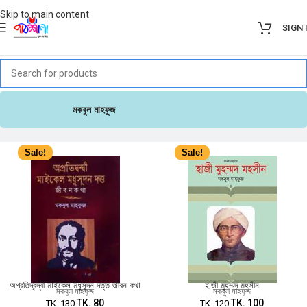
Skip to main content
SIGN 
মকবুল মাহফুজ
Sale!
Sale!
অপ্রতিদ্বন্দ্বী মাইকেল মধুসূদন দত্ত জীবন কথা
হাজী মুহম্মদ মহসীন
মকবুল মাহফুজ
মকবুল মাহফুজ
TK.
80
TK.
100
TK.
130
TK.
120