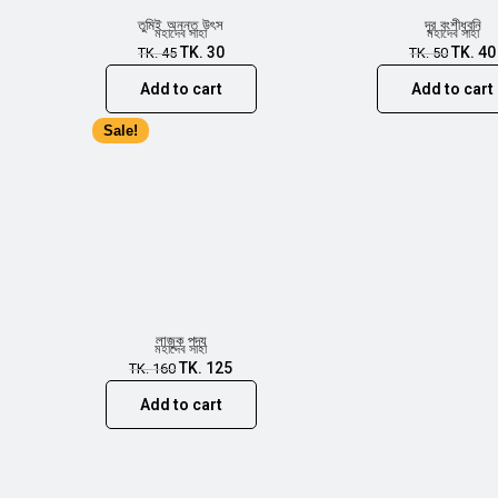
তুমিই অনন্ত উৎস
দূর বংশীধ্বনি
মহাদেব সাহা
মহাদেব সাহা
TK.
30
TK.
40
TK.
45
TK.
50
Add to cart
Add to cart
Sale!
লাজুক পদ্য
মহাদেব সাহা
TK.
125
TK.
160
Add to cart