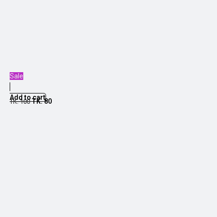
Sale
Add to cart
TK.
80
TK.
100