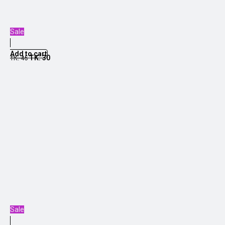
Sale
Add to cart
TK.
30
TK.
45
Sale