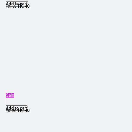
Add to cart
TK.
40
TK.
50
Sale
Add to cart
TK.
40
TK.
50