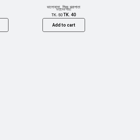
ভালোবাসা, প্রিয় ঝরাপাতা
মহাদেব সাহা
TK.
40
TK.
50
Add to cart