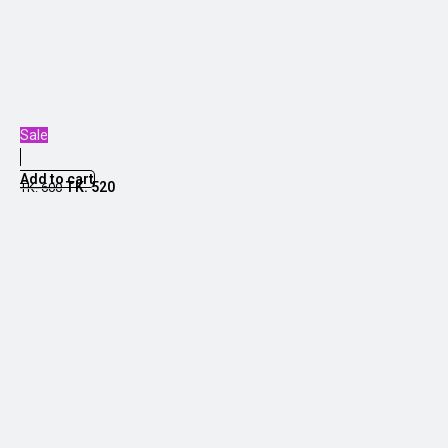
Sale
Add to cart
TK.
520
TK.
600