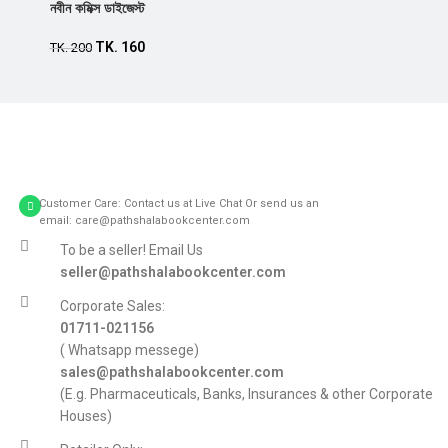
নবীন কমিক্স ডাইজেস্ট
TK.
160
TK.
200
Customer Care: Contact us at Live Chat Or send us an
email: care@pathshalabookcenter.com
To be a seller! Email Us
seller@pathshalabookcenter.com
Corporate Sales:
01711-021156
( Whatsapp messege)
sales@pathshalabookcenter.com
(E.g. Pharmaceuticals, Banks, Insurances & other Corporate
Houses)