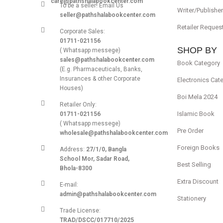
care@pathshalabookcenter.com
To be a seller! Email Us
Writer/Publishe
seller@pathshalabookcenter.com
Retailer Reques
Corporate Sales:
01711-021156
SHOP BY
( Whatsapp messege)
sales@pathshalabookcenter.com
Book Category
(E.g. Pharmaceuticals, Banks,
Insurances & other Corporate
Electronics Cat
Houses)
Boi Mela 2024
Retailer Only:
Islamic Book
01711-021156
( Whatsapp messege)
Pre Order
wholesale@pathshalabookcenter.com
Foreign Books
Address:
27/1/0, Bangla
School Mor, Sadar Road,
Best Selling
Bhola-8300
Extra Discount
E-mail:
admin@pathshalabookcenter.com
Stationery
Trade License:
TRAD/DSCC/017710/2025