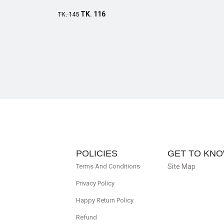
TK.
116
TK.
145
POLICIES
GET TO KNO
Terms And Conditions
Site Map
t
Privacy Policy
Happy Return Policy
Refund