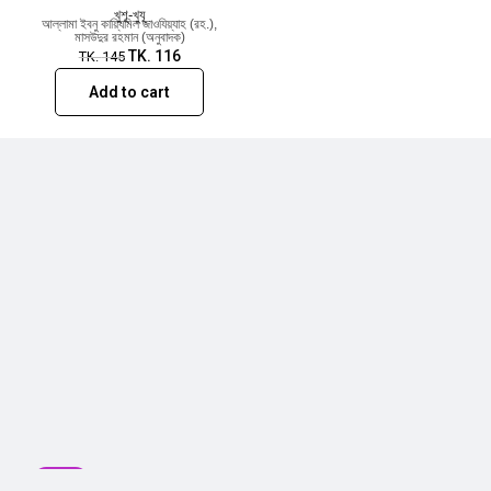
খুশূ-খুযূ
আল্লামা ইবনু কায়্যিমিল জাওযিয়্যাহ (রহ.)
,
মাসউদুর রহমান (অনুবাদক)
TK.
116
TK.
145
Add to cart
SALE