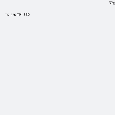
বাঙ
TK.
220
TK.
270