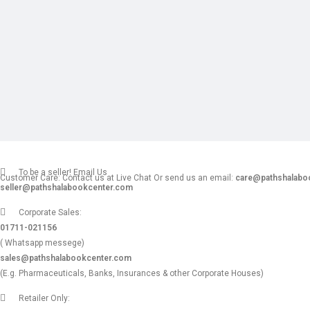
To be a seller! Email Us
Customer Care: Contact us at Live Chat Or send us an email:
care@pathshalabo
seller@pathshalabookcenter.com
Corporate Sales:
01711-021156
( Whatsapp messege)
sales@pathshalabookcenter.com
(E.g. Pharmaceuticals, Banks, Insurances & other Corporate Houses)
Retailer Only: