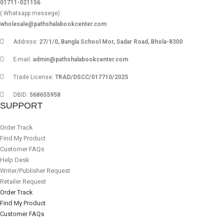
01711-021156
( Whatsapp messege)
wholesale@pathshalabookcenter.com
Address:
27/1/0, Bangla School Mor, Sadar Road, Bhola-8300
E-mail:
admin@pathshalabookcenter.com
Trade License:
TRAD/DSCC/017710/2025
DBID:
568655958
SUPPORT
Order Track
Find My Product
Customer FAQs
Help Desk
Writer/Publisher Request
Retailer Request
Order Track
Find My Product
Customer FAQs