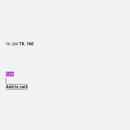
TK.
160
TK.
200
Sale
Add to cart