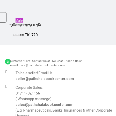
Sale
প্রতিবাস্তব:স্বপ্ন ও স্মৃতি
TK.
720
TK.
900
Customer Care: Contact us at Live Chat Or send us an
email: care@pathshalabookcenter.com
To be a seller! Email Us
seller@pathshalabookcenter.com
Corporate Sales:
01711-021156
( Whatsapp messege)
sales@pathshalabookcenter.com
(E.g. Pharmaceuticals, Banks, Insurances & other Corporate