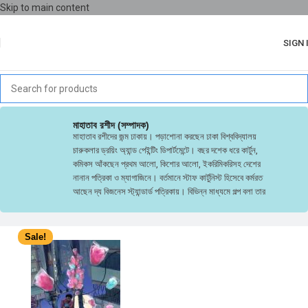
Skip to main content
SIGN 
মাহাতাব রশীদ (সম্পাদক)
মাহাতাব রশীদের জন্ম ঢাকায়। পড়াশোনা করছেন ঢাকা বিশ্ববিদ্যালয়
চারুকলার ড্রয়িং অ্যান্ড পেইন্টিং ডিপার্টমেন্টে। বছর দশেক ধরে কার্টুন,
কমিকস আঁকছেন প্রথম আলো, কিশোর আলো, ইকরিমিকরিসহ দেশের
নানান পত্রিকা ও ম্যাগাজিনে। বর্তমানে স্টাফ কার্টুনিস্ট হিসেবে কর্মরত
আছেন দ্য বিজনেস স্ট্যান্ডার্ড পত্রিকায়। বিভিন্ন মাধ্যমে গল্প বলা তার
পছন্দের কাজ। সেটার মিডিয়াম ছোটগল্প, স্ট্রিপ কমিকস, গ্রাফিক নভেল
থেকে শুরু করে পেইন্টিং কিংবা শর্টফিল্ম পর্যন্ত ঠেকেছে। তার আগ্রহের
বিষয় শহুরে মানুষ, ফোকলোর, জাদুবাস্তবতা, সায়েন্স ফিকশন। প্রিয়
Sale!
লেখক নীল গেইম্যান ও শহীদুল জহির৷