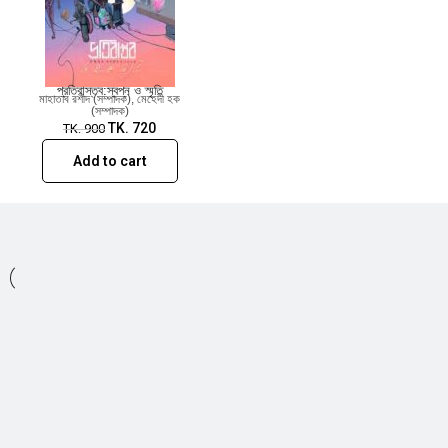
প্রতিবাস্তব:স্বপ্ন ও স্মৃতি
মাহাতাব রশীদ (সম্পাদক)
,
মেহেদী হক
(সম্পাদক)
TK.
720
TK.
900
Add to cart