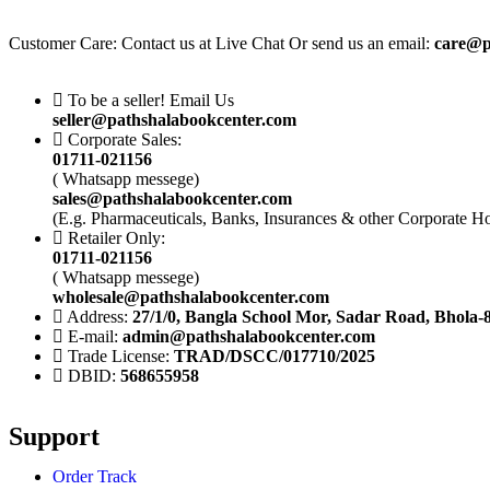
Customer Care: Contact us at Live Chat Or send us an email:
care@p
To be a seller! Email Us
seller@pathshalabookcenter.com
Corporate Sales:
01711-021156
( Whatsapp messege)
sales@pathshalabookcenter.com
(E.g. Pharmaceuticals, Banks, Insurances & other Corporate H
Retailer Only:
01711-021156
( Whatsapp messege)
wholesale@pathshalabookcenter.com
Address:
27/1/0, Bangla School Mor, Sadar Road, Bhola-
E-mail:
admin@pathshalabookcenter.com
Trade License:
TRAD/DSCC/017710/2025
DBID:
568655958
Support
Order Track