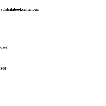
athshalabookcenter.com
ouses)
8300