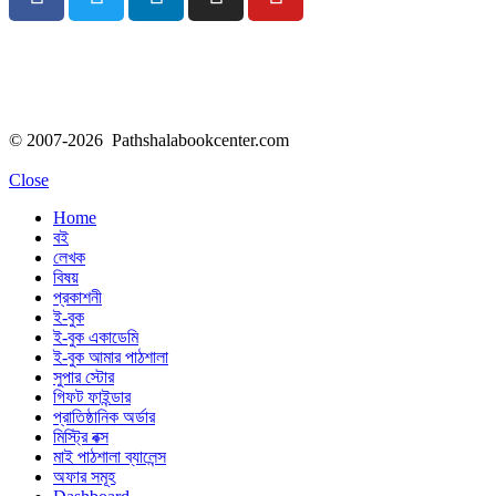
© 2007-2026 Pathshalabookcenter.com
Close
Home
বই
লেখক
বিষয়
প্রকাশনী
ই-বুক
ই-বুক একাডেমি
ই-বুক আমার পাঠশালা
সুপার ‍স্টোর
গিফট ফাইন্ডার
প্রাতিষ্ঠানিক অর্ডার
মিস্ট্রি বক্স
মাই পাঠশালা ব্যালেন্স
অফার সমূহ