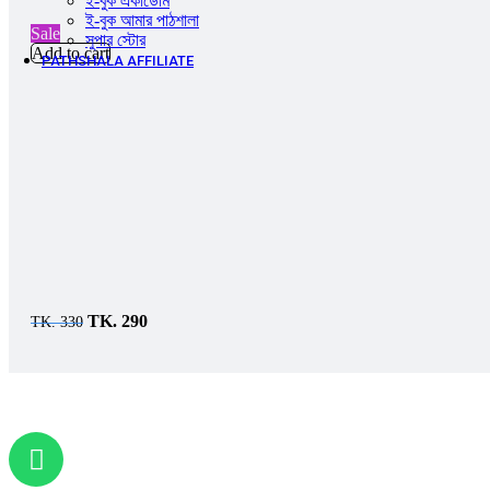
ই-বুক একাডেমি
ই-বুক আমার পাঠশালা
Sale
সুপার ‍স্টোর
Add to cart
PATHSHALA AFFILIATE
TK.
290
TK.
330