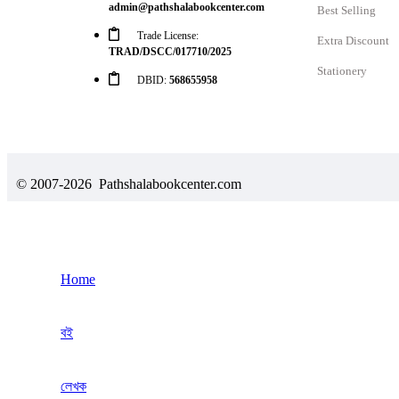
admin@pathshalabookcenter.com
Best Selling
Trade License:
Extra Discount
TRAD/DSCC/017710/2025
Stationery
DBID:
568655958
© 2007-2026 Pathshalabookcenter.com
Home
বই
লেখক