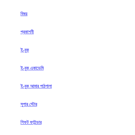
বিষয়
প্রকাশনী
ই-বুক
ই-বুক একাডেমি
ই-বুক আমার পাঠশালা
সুপার ‍স্টোর
গিফট ফাইন্ডার