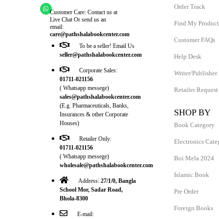
Order Track
Customer Care: Contact us at
Live Chat Or send us an
Find My Product
email:
care@pathshalabookcenter.com
Customer FAQs
To be a seller! Email Us
seller@pathshalabookcenter.com
Help Desk
Corporate Sales:
Writer/Publisher
01711-021156
( Whatsapp messege)
Retailer Request
sales@pathshalabookcenter.com
(E.g. Pharmaceuticals, Banks,
SHOP BY
Insurances & other Corporate
Houses)
Book Category
Retailer Only:
Electronics Cate
01711-021156
( Whatsapp messege)
Boi Mela 2024
wholesale@pathshalabookcenter.com
Islamic Book
Address:
27/1/0, Bangla
School Mor, Sadar Road,
Pre Order
Bhola-8300
Foreign Books
E-mail: