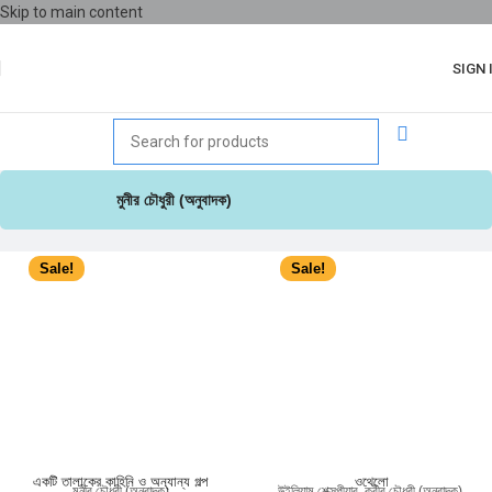
Skip to main content
SIGN 
মুনীর চৌধুরী (অনুবাদক)
Sale!
Sale!
একটি তালাকের কাহিনি ও অন্যান্য গল্প
ওথেলো
মুনীর চৌধুরী (অনুবাদক)
উইলিয়াম শেক্সপীয়ার
,
কবীর চৌধুরী (অনুবাদক)
,