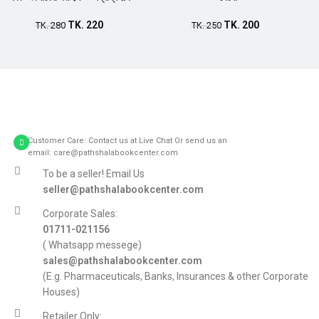
TK.
220
TK.
200
TK.
280
TK.
250
Customer Care: Contact us at Live Chat Or send us an
email: care@pathshalabookcenter.com
To be a seller! Email Us
seller@pathshalabookcenter.com
Corporate Sales:
01711-021156
( Whatsapp messege)
sales@pathshalabookcenter.com
(E.g. Pharmaceuticals, Banks, Insurances & other Corporate
Houses)
Retailer Only: