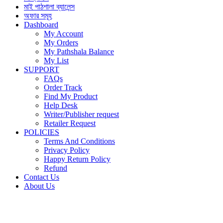
মাই পাঠশালা ব্যালেন্স
অফার সমূহ
Dashboard
My Account
My Orders
My Pathshala Balance
My List
SUPPORT
FAQs
Order Track
Find My Product
Help Desk
Writer/Publisher request
Retailer Request
POLICIES
Terms And Conditions
Privacy Policy
Happy Return Policy
Refund
Contact Us
About Us