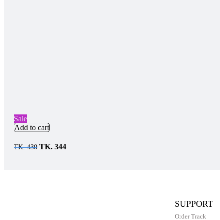
Sale
Add to cart
TK.
344
TK.
430
SUPPORT
Order Track