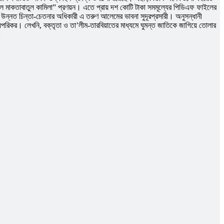
 মাকতাবাতুল কামিলা” প্রণয়ন। এতে প্রায় দশ কোটি টাকা সমমূল্যের পিডিএফ ফাইলের
 উন্নত চিন্তা-চেতনার অধিকারী এ তরুণ আলেমের ভাবনা সুদূরপ্রসারী। অনুসন্ধানী
বদ্ধপরিকর। লেখনি, বক্তৃতা ও তা’লীম-তারবিয়াতের মাধ্যমে ঘুমন্ত জাতিকে জাগিয়ে তোলার
।