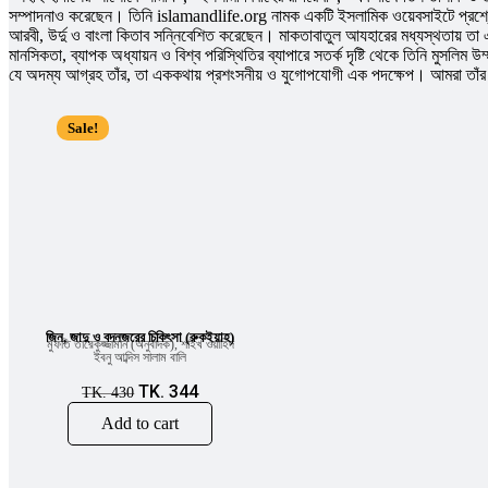
সম্পাদনাও করেছেন। তিনি islamandlife.org নামক একটি ইসলামিক ওয়েবসাইটে প্রশ্ন
আরবী, উর্দু ও বাংলা কিতাব সন্নিবেশিত করেছেন। মাকতাবাতুল আযহারের মধ্যস্থতায় তা এ
মানসিকতা, ব্যাপক অধ্যায়ন ও বিশ্ব পরিস্থিতির ব্যাপারে সতর্ক দৃষ্টি থেকে তিনি মুসল
যে অদম্য আগ্রহ তাঁর, তা এককথায় প্রশংসনীয় ও যুগোপযোগী এক পদক্ষেপ। আমরা তাঁর স
Sale!
জিন, জাদু ও বদনজরের চিকিৎসা (রুকইয়াহ)
মুফতি তারেকুজ্জামান (অনুবাদক)
,
শাইখ ওয়াহিদ
ইবনু আব্দিস সালাম বালি
TK.
344
TK.
430
Add to cart