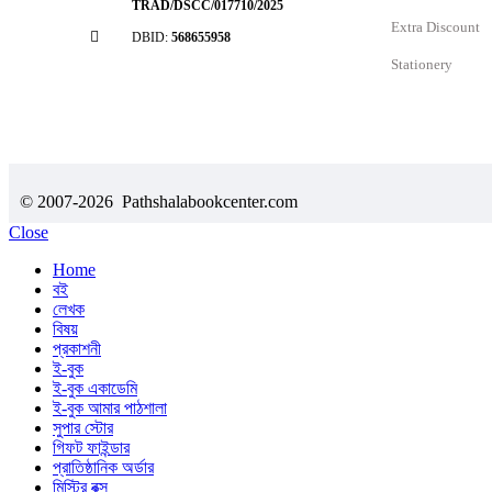
TRAD/DSCC/017710/2025
Extra Discount
DBID:
568655958
Stationery
© 2007-2026 Pathshalabookcenter.com
Close
Home
বই
লেখক
বিষয়
প্রকাশনী
ই-বুক
ই-বুক একাডেমি
ই-বুক আমার পাঠশালা
সুপার ‍স্টোর
গিফট ফাইন্ডার
প্রাতিষ্ঠানিক অর্ডার
মিস্ট্রি বক্স