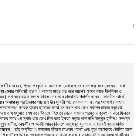
Anupam Debashis Roy
মানজুর ছফা (সম্পাদক)
রাতুল খান
আকর্ষণীয় অবয়ব, শান্ত প্রকৃতি ও অসাধারণ মেধাবলে সবার মন জয় করে ফেলেন। বাবা
ান্য মেধার অধিকারী তরুণ এ আলেম মাত্র চার বছর বয়সেই মায়ের কাছে দীনশিক্ষা ও
্যায়ের। দশ বছর বয়সে ক্লাস ফাইভ শেষ করে মাদরাসায় পদার্পন করেন। তানযীম বোর্ডে
ে যান অসামান্য প্রতিভাধর আলেমে দীন মুফতী আ. রাযযাক দা. বা. এর সংস্পর্শ। মহান
াদরাসাতেও কয়েক হাজার ছাত্রের মাঝে ১ম স্থান ধরে রেখে সর্বশেষ ঢাকার বসুন্ধরা
াসায় তাখাসসুসাত শেষ করে উস্তাদ হিসেবে থেকে যাওয়ার প্রস্তাব গ্রহণ না করে ফিকহে
সুনামের সাথে ১ম স্থান ধরে রেখে তিন বছর ইফতা পড়ার পাশাপাশি উলূমুল হাদীসও সম্পন্ন
লূমুল হাদীস, তাফসীর ও আরবী আদব বিভাগে অত্যন্ত সুনাম ও দায়িত্বশীলতার সহিত
য় দিয়েছেন। তাঁর অনূদিত “গোনাহময় জীবনে তাওবার পরশ” এবং বৃহৎ কলেবরের মৌলিক রচনা
শাপাশি দশটিরও অধিক তথ্যবহুল প্রবন্ধ ও রচনা রয়েছে। এছাড়া তিনি অনেকগুলো বইয়ের