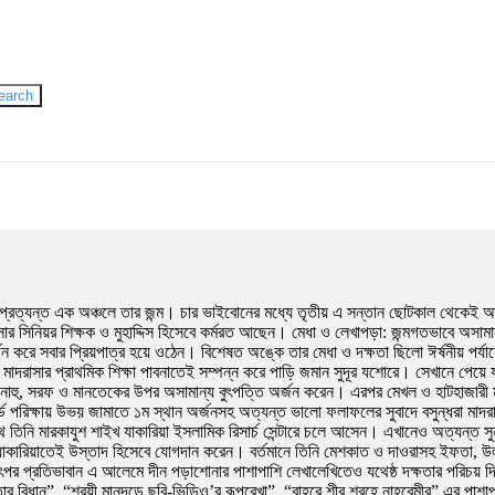
হুমায়ূন আহমেদ
Gazi Yar Mohammed
M Murshed Haidar
earch
ার প্রত্যন্ত এক অঞ্চলে তার জন্ম। চার ভাইবোনের মধ্যে তৃতীয় এ সন্তান ছোটকাল থেকেই 
ার সিনিয়র শিক্ষক ও মুহাদ্দিস হিসেবে কর্মরত আছেন। মেধা ও লেখাপড়া: জন্মগতভাবে অসাম
র্জন করে সবার প্রিয়পাত্র হয়ে ওঠেন। বিশেষত অঙ্কে তার মেধা ও দক্ষতা ছিলো ঈর্ষনীয় পর
থে মাদরাসার প্রাথমিক শিক্ষা পাবনাতেই সম্পন্ন করে পাড়ি জমান সুদূর যশোরে। সেখানে পেয়
সী, নাহু, সরফ ও মানতেকের উপর অসামান্য বুৎপত্তি অর্জন করেন। এরপর মেখল ও হাটহাজারী ম
্ড পরিক্ষায় উভয় জামাতে ১ম স্থান অর্জনসহ অত্যন্ত ভালো ফলাফলের সুবাদে বসুন্ধরা মাদর
সাথে তিনি মারকাযুশ শাইখ যাকারিয়া ইসলামিক রিসার্চ সেন্টারে চলে আসেন। এখানেও অত্যন্ত 
খ যাকারিয়াতেই উস্তাদ হিসেবে যোগদান করেন। বর্তমানে তিনি মেশকাত ও দাওরাসহ ইফতা, উ
 তৎপর প্রতিভাবান এ আলেমে দীন পড়াশোনার পাশাপাশি লেখালেখিতেও যথেষ্ঠ দক্ষতার পরিচ
র বিধান”, “শরয়ী মানদন্ডে ছবি-ভিডিও’র রূপরেখা”, “বাহরে শীর শরহে নাহবেমীর” এর পা