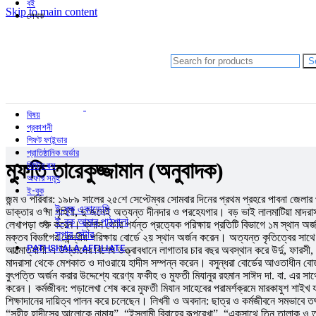
বই
Skip to main content
লেখক
আব্দুল হাই মুহাম্মদ সাইফুল্লাহ
আলী আবদুল্লাহ
আহমদ ছফা
S
চমক হাসান
Shishir Bhattacharja
বিষয়
প্রকাশনী
গিফট ফাইন্ডার
প্রাতিষ্ঠানিক অর্ডার
মুফতি তারেকুজ্জামান (অনুবাদক)
মিস্ট্রি বক্স
অফার সমূহ
ই-বুক
জন্ম ও পরিবার: ১৯৮৯ সালের ২৫শে সেপ্টেম্বর সোমবার দিনের প্রথম প্রহরে পাবনা জেল
ই-বুক একাডেমি
ডাক্তার ও মা গৃহিণী, দু’জনেই অত্যন্ত দীনদার ও পরহেযগার। বড় ভাই লালমাটিয়া মাদরাস
ই-বুক আমার পাঠশালা
লেখাপড়া শুরু করেন। ক্লাস ফোর পর্যন্ত প্রত্যেক পরিক্ষায় প্রতিটি বিভাগে ১ম স্থান অ
সুপার ‍স্টোর
মক্তব বিভাগের কেন্দ্রীয় পরিক্ষায় বোর্ডে ২য় স্থান অর্জন করেন। অত্যন্ত কৃতিত্বের সা
PATHSHALA AFFILIATE
আত্মোত্যাগী এ উস্তাদের বিশেষ তত্ত্বাবধানে লাগাতার চার বছর অবস্থান করে উর্দু, ফার
মাদরাসা থেকে মেশকাত ও দাওরায়ে হাদীস সম্পন্ন করেন। বসুন্ধরা বোর্ডের আওতাধীন বোর
বুৎপত্তি অর্জন করার উদ্দেশ্যে বরেণ্য ফকীহ ও মুফতী মিযানুর রহমান সাঈদ দা. বা. এর 
করেন। কর্মজীবন: পড়ালেখা শেষ করে মুফতী মিযান সাহেবের পরামর্শক্রমে মারকাযুশ শাই
শিক্ষাদানের দায়িত্ব পালন করে চলেছেন। লিখনী ও অবদান: ছাত্র ও কর্মজীবনে সমভাবে
“সহীহ হাদীসের আলোকে নামায”, “ইসলামী বিবাহের রূপরেখা”, “একসাথে তিন তালাক ও তা