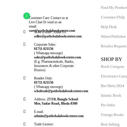
Find My Product
Customer FAQs
Customer Care: Contact us at
Live Chat Or send us an
email:
Help Desk
care@pathshalabookcenter.com
To be a seller! Email Us
seller@pathshalabookcenter.com
Writer/Publisher
Corporate Sales:
Retailer Request
01711-021156
( Whatsapp messege)
sales@pathshalabookcenter.com
SHOP BY
(E.g. Pharmaceuticals, Banks,
Insurances & other Corporate
Book Category
Houses)
Electronics Cate
Retailer Only:
01711-021156
Boi Mela 2024
( Whatsapp messege)
wholesale@pathshalabookcenter.com
Islamic Book
Address:
27/1/0, Bangla School
Mor, Sadar Road, Bhola-8300
Pre Order
E-mail:
Foreign Books
admin@pathshalabookcenter.com
Trade License:
Best Selling