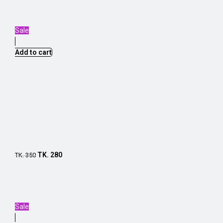
Sale
Add to cart
TK.
280
TK.
350
Sale