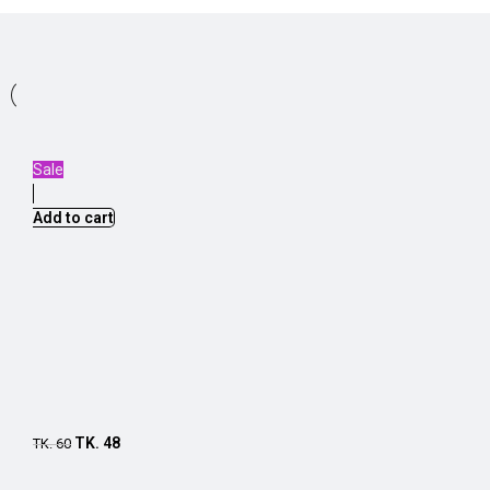
Sale
Add to cart
TK.
48
TK.
60