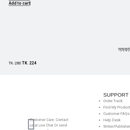
Add to cart
সমকাল
TK.
224
TK.
280
SUPPORT
Order Track
Find My Produc
Customer FAQs
Customer Care: Contact
Help Desk
us at Live Chat Or send
Writer/Publishe