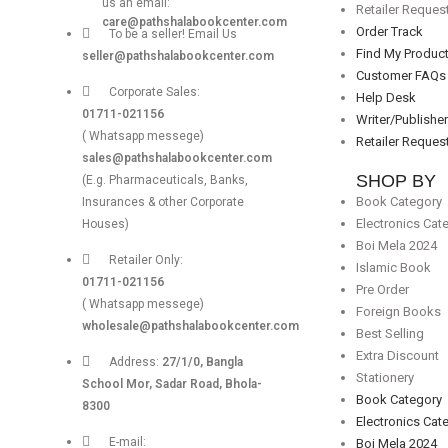
us an email:
Retailer Reques
care@pathshalabookcenter.com
Order Track
To be a seller! Email Us
Find My Produc
seller@pathshalabookcenter.com
Customer FAQs
Corporate Sales:
Help Desk
01711-021156
Writer/Publishe
( Whatsapp messege)
Retailer Reques
sales@pathshalabookcenter.com
SHOP BY
(E.g. Pharmaceuticals, Banks,
Book Category
Insurances & other Corporate
Electronics Cat
Houses)
Boi Mela 2024
Retailer Only:
Islamic Book
01711-021156
Pre Order
( Whatsapp messege)
Foreign Books
wholesale@pathshalabookcenter.com
Best Selling
Extra Discount
Address:
27/1/0, Bangla
Stationery
School Mor, Sadar Road, Bhola-
Book Category
8300
Electronics Cat
E-mail:
Boi Mela 2024