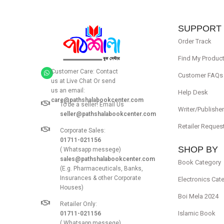
SUPPORT
Order Track
Find My Produc
Customer Care: Contact
Customer FAQs
us at Live Chat Or send
us an email:
Help Desk
care@pathshalabookcenter.com
To be a seller! Email Us
Writer/Publishe
seller@pathshalabookcenter.com
Retailer Reques
Corporate Sales:
01711-021156
SHOP BY
( Whatsapp messege)
sales@pathshalabookcenter.com
Book Category
(E.g. Pharmaceuticals, Banks,
Insurances & other Corporate
Electronics Cat
Houses)
Boi Mela 2024
Retailer Only:
Islamic Book
01711-021156
( Whatsapp messege)