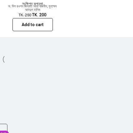
সংক্ষিপ্ত রূপরেখা
ড. দিল রওশন জিন্নাত আরা নাজনীন
,
মুহাম্মদ
আবদুল হালিম
TK.
200
TK.
250
Add to cart