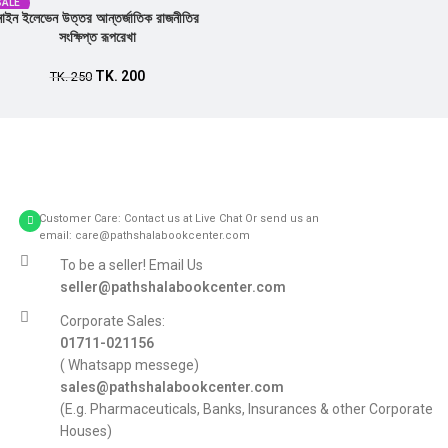
SALE
নাইন ইলেভেন উত্তর আন্তর্জাতিক রাজনীতির
সংক্ষিপ্ত রূপরেখা
TK.
200
TK.
250
Customer Care: Contact us at Live Chat Or send us an
email: care@pathshalabookcenter.com
To be a seller! Email Us
seller@pathshalabookcenter.com
Corporate Sales:
01711-021156
( Whatsapp messege)
sales@pathshalabookcenter.com
(E.g. Pharmaceuticals, Banks, Insurances & other Corporate
Houses)