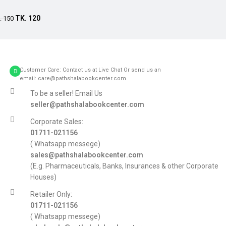
Add to cart
TK.
120
.
150
Customer Care: Contact us at Live Chat Or send us an
email: care@pathshalabookcenter.com
To be a seller! Email Us
seller@pathshalabookcenter.com
Corporate Sales:
01711-021156
( Whatsapp messege)
sales@pathshalabookcenter.com
(E.g. Pharmaceuticals, Banks, Insurances & other Corporate
Houses)
Retailer Only:
01711-021156
( Whatsapp messege)