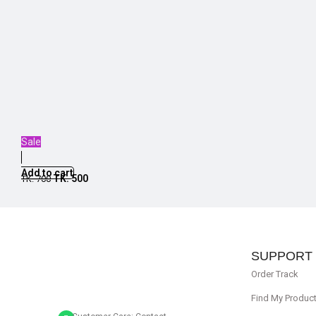
Sale
Add to cart
TK.
500
TK.
700
SUPPORT
Order Track
Find My Produc