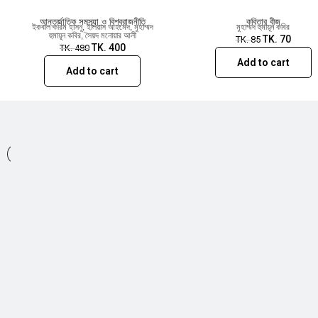
আন্তর্জাতিক সমস্যা ও বিশ্বরাজনীতি
কবিতার বীজ
ইকবাল করিম হাসনু
,
ইলিয়াস আহমেদ
,
মুহাম্মদ
মুহাম্মদ হুমায়ূন কবির
হুমায়ূন কবির
,
সৈয়দ মনোয়ার আলী
TK.
70
TK.
85
TK.
400
TK.
480
Add to cart
Add to cart