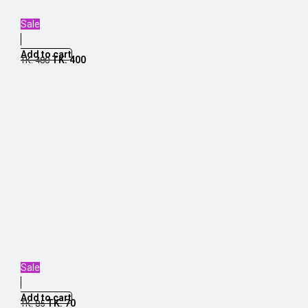
Sale
Add to cart
TK.
400
TK.
480
Sale
Add to cart
TK.
70
TK.
85