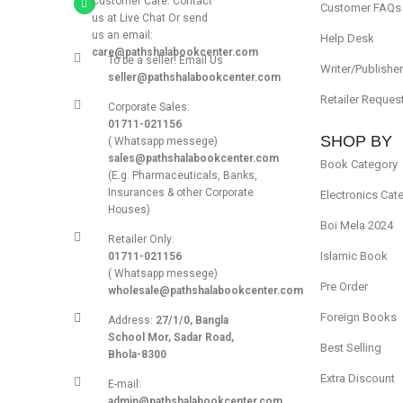
Customer Care: Contact
Customer FAQs
us at Live Chat Or send
us an email:
Help Desk
care@pathshalabookcenter.com
To be a seller! Email Us
Writer/Publishe
seller@pathshalabookcenter.com
Retailer Reques
Corporate Sales:
01711-021156
SHOP BY
( Whatsapp messege)
sales@pathshalabookcenter.com
Book Category
(E.g. Pharmaceuticals, Banks,
Insurances & other Corporate
Electronics Cat
Houses)
Boi Mela 2024
Retailer Only:
Islamic Book
01711-021156
( Whatsapp messege)
Pre Order
wholesale@pathshalabookcenter.com
Foreign Books
Address:
27/1/0, Bangla
School Mor, Sadar Road,
Best Selling
Bhola-8300
Extra Discount
E-mail:
admin@pathshalabookcenter.com