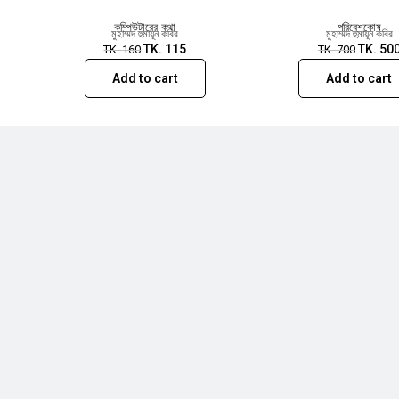
কম্পিউটারের কথা
পরিবেশকোষ
মুহাম্মদ হুমায়ূন কবির
মুহাম্মদ হুমায়ূন কবির
TK.
115
TK.
50
TK.
160
TK.
700
Add to cart
Add to cart