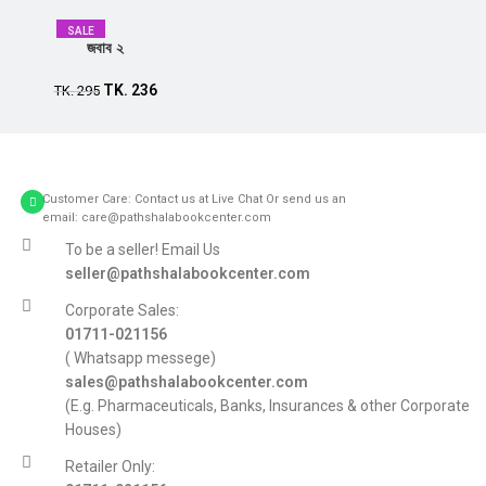
SALE
জবাব ২
TK.
236
Add to cart
TK.
295
Customer Care: Contact us at Live Chat Or send us an
email: care@pathshalabookcenter.com
To be a seller! Email Us
seller@pathshalabookcenter.com
Corporate Sales:
01711-021156
( Whatsapp messege)
sales@pathshalabookcenter.com
(E.g. Pharmaceuticals, Banks, Insurances & other Corporate
Houses)
Retailer Only: